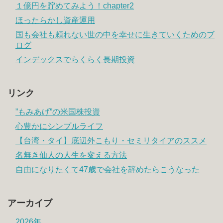
１億円を貯めてみよう！chapter2
ほったらかし資産運用
国も会社も頼れない世の中を幸せに生きていくためのブ
ログ
インデックスでらくらく長期投資
リンク
”もみあげ”の米国株投資
心豊かにシンプルライフ
【台湾・タイ】底辺外こもり・セミリタイアのススメ
名無き仙人の人生を変える方法
自由になりたくて47歳で会社を辞めたらこうなった
アーカイブ
2026年