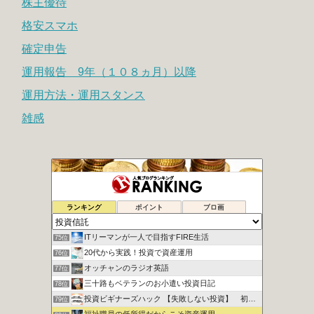
株主優待
格安スマホ
確定申告
運用報告 9年（１０８ヵ月）以降
運用方法・運用スタンス
雑感
シュウの２０代副業で１００万円への道
73位
ランキング
ポイント
ブロ画
地道にぽちぽちポイント長者
74位
ITリーマンが一人で目指すFIRE生活
75位
20代から実践！投資で資産運用
76位
オッチャンのラジオ英語
77位
三十路もベテランのお小遣い投資日記
78位
投資ビギナーズハック 【失敗しない投資】 初心者向け講座
79位