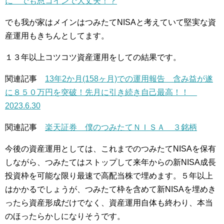
に でも恩コインで大丈夫！？
でも我が家はメインはつみたてNISAと考えていて堅実な資
産運用もきちんとしてます。
１３年以上コツコツ資産運用をしての結果です。
関連記事
13年2か月(158ヶ月)での運用報告 含み益が遂
に８５０万円を突破！先月に引き続き自己最高！！
2023.6.30
関連記事
楽天証券 僕のつみたてＮＩＳＡ ３銘柄
今後の資産運用としては、これまでのつみたてNISAを保有
しながら、つみたてはストップして来年からの新NISA成長
投資枠を可能な限り最速で高配当株で埋めます。５年以上
はかかるでしょうが、つみたて枠を含めて新NISAを埋めき
ったら資産形成だけでなく、資産運用自体も終わり、本当
のほったらかしになりそうです。