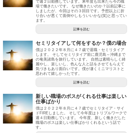
で週２日勤務しています。来年度も出来たら今の職
場で働きたいです。 なぜ働きたいのか？以前記事に
しましたが、今回はその３回目です。予想以上に折
り合いが悪くて面倒やしもういいかな(笑)と思ってい
ます。
記事を読む
セミリタイアして何をするか？僕の場合
僕は２０２２年８月に４７歳で退職・セミリタイア
します。 そしてセミリタイア前に鹿児島～沖縄まで
の奄美諸島を旅行しています。 自然は素晴らしく綺
麗やし、楽しいし、色んな人と話をさせてもらえて
気づきもあり面白いです。僕が凄くミニマリストと
思われて嬉しかったです。
記事を読む
新しい職場のボスがくれる仕事は楽しい
仕事ばかり
僕は２０２２年８月に４７歳でセミリタイア・サイ
ドFIREしました。 そして今年度はトリプルワークで
週４日勤務しています。 今年度、新しく働きだした
職場のボスは楽しい仕事ばかりくれるという話で
す。