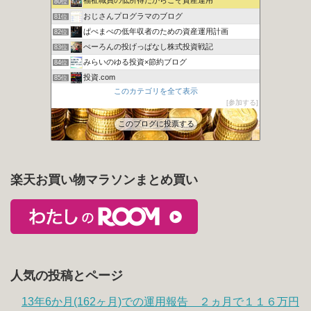
福祉職員の低所得だからこそ資産運用
80位
おじさんプログラマのブログ
81位
ぱぺまぺの低年収者のための資産運用計画
82位
ぺーろんの投げっぱなし株式投資戦記
83位
みらいのゆる投資×節約ブログ
84位
投資.com
85位
このカテゴリを全て表示
ますい画伯とインデックス投資？
86位
参加する
カンガルーブログ 今より豊かな生活を手に入れる
87位
このブログに投票する
楽天お買い物マラソンまとめ買い
人気の投稿とページ
13年6か月(162ヶ月)での運用報告 ２ヵ月で１１６万円