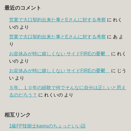
最近のコメント
営業で大口契約出来た事とEさんに対する考察
に
れく
いの
より
営業で大口契約出来た事とEさんに対する考察
に
あ
よ
り
お盆休みが特に嬉しくない サイドFIREの憂鬱
に
れく
いの
より
お盆休みが特に嬉しくない サイドFIREの憂鬱
に
じう
い
より
５年、１０年の経験で何でそんなに自分は正しいと思え
るのだろう？
に
れくいの
より
相互リンク
1級FP技能士kaoruのちょっといい話