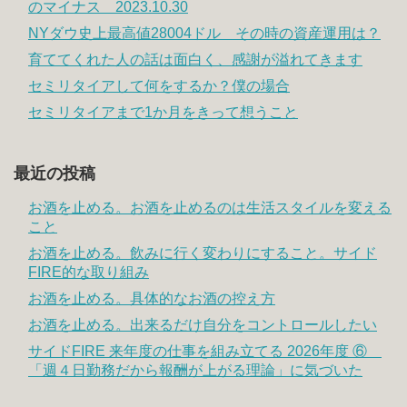
のマイナス 2023.10.30
NYダウ史上最高値28004ドル その時の資産運用は？
育ててくれた人の話は面白く、感謝が溢れてきます
セミリタイアして何をするか？僕の場合
セミリタイアまで1か月をきって想うこと
最近の投稿
お酒を止める。お酒を止めるのは生活スタイルを変える
こと
お酒を止める。飲みに行く変わりにすること。サイド
FIRE的な取り組み
お酒を止める。具体的なお酒の控え方
お酒を止める。出来るだけ自分をコントロールしたい
サイドFIRE 来年度の仕事を組み立てる 2026年度 ⑥
「週４日勤務だから報酬が上がる理論」に気づいた