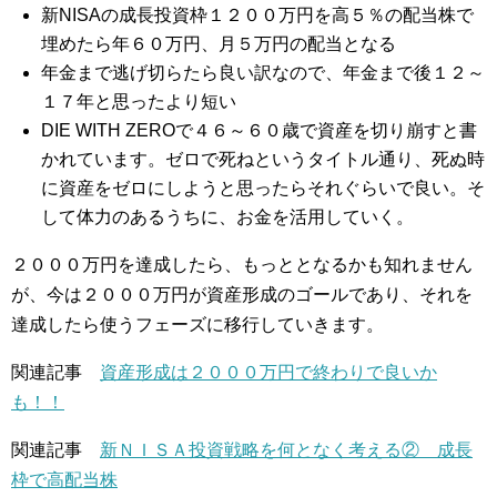
新NISAの成長投資枠１２００万円を高５％の配当株で
埋めたら年６０万円、月５万円の配当となる
年金まで逃げ切らたら良い訳なので、年金まで後１２～
１７年と思ったより短い
DIE WITH ZEROで４６～６０歳で資産を切り崩すと書
かれています。ゼロで死ねというタイトル通り、死ぬ時
に資産をゼロにしようと思ったらそれぐらいで良い。そ
して体力のあるうちに、お金を活用していく。
２０００万円を達成したら、もっととなるかも知れません
が、今は２０００万円が資産形成のゴールであり、それを
達成したら使うフェーズに移行していきます。
関連記事
資産形成は２０００万円で終わりで良いか
も！！
関連記事
新ＮＩＳＡ投資戦略を何となく考える② 成長
枠で高配当株