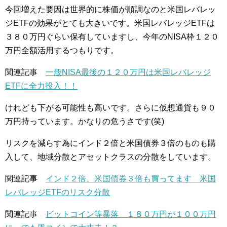
今回増えた要因は世界的に株価が順調なのと米国レバレッ
ジETFの効果がとても大きいです。米国レバレッジETFは
３８０万円ぐらい保有していますし、今年のNISA枠１２０
万円全額活用するつもりです。
関連記事
一般NISA最後の１２０万円は米国レバレッジ
ETFに全力投入！！
けれども下がる可能性も高いです。さらに仮想通貨も９０
万円持っています。かなりの危うさです(笑)
リスクを減らす為にインド２倍と米国債券３倍のものも購
入して、地域分散とアセットクラスの分散をしています。
関連記事
インド２倍、米国債券３倍も買ってます 米国
レバレッジETFのリスク分散
関連記事
ビットコイン等暴落 １８０万円が１００万円