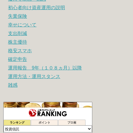
初心者向け資産運用の説明
失業保険
幸せについて
支出削減
株主優待
格安スマホ
確定申告
運用報告 9年（１０８ヵ月）以降
運用方法・運用スタンス
雑感
シュウの２０代副業で１００万円への道
71位
ランキング
ポイント
ブロ画
地道にぽちぽちポイント長者
72位