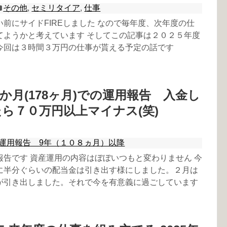
その他
,
セミリタイア
,
仕事
前にサイドFIREしました なので毎年度、次年度の仕
てようかと考えています そしてこの記事は２０２５年度
今回は３時間３万円の仕事が貰える予定の話です
か月(178ヶ月)での運用報告 入金し
ら７０万円以上マイナス(笑)
運用報告 9年（１０８ヵ月）以降
報告です 資産運用の内容はぼぼいつもと変わりません 今
に半分ぐらいの配当金は引き出す様にしました。２月は
が引き出しました。それで今を有意義に過ごしています