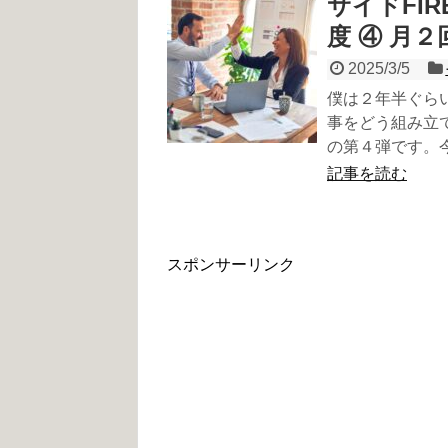
サイドFIR
度 ④ 月
2025/3/5
僕は２年半ぐらい
事をどう組み立
の第４弾です。
記事を読む
スポンサーリンク