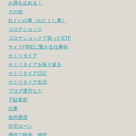
お酒を止める！
その他
れくいの事（わたくし事）
コロナショック
コロナショックで買ったETF
サイドFIREに繋がる仕事術
セミリタイア
セミリタイアを振り返る
セミリタイア日記
セミリタイア生活
ブログ運営など
下駄骨折
仕事
仮想通貨
住宅ローン
優待で映画 感想