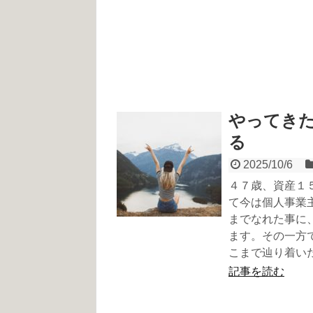
やってき
る
2025/10/6
４７歳、資産１５
て今は個人事業
までなれた事に
ます。その一方
こまで辿り着い
記事を読む