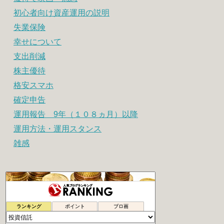
初心者向け資産運用の説明
失業保険
幸せについて
支出削減
株主優待
格安スマホ
確定申告
運用報告 9年（１０８ヵ月）以降
運用方法・運用スタンス
雑感
ITリーマンが一人で目指すFIRE生活
71位
ランキング
ポイント
ブロ画
20代から実践！投資で資産運用
72位