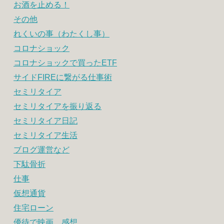
お酒を止める！
その他
れくいの事（わたくし事）
コロナショック
コロナショックで買ったETF
サイドFIREに繋がる仕事術
セミリタイア
セミリタイアを振り返る
セミリタイア日記
セミリタイア生活
ブログ運営など
下駄骨折
仕事
仮想通貨
住宅ローン
優待で映画 感想