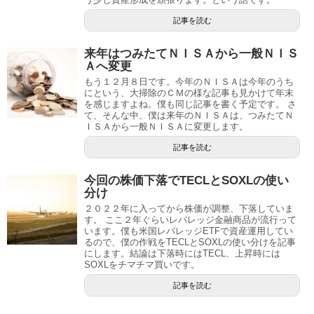
記事を読む
来年はつみたてＮＩＳＡから一般ＮＩＳ
Ａへ変更
もう１２月８日です。今年のＮＩＳＡは今年のうち
にという、大掃除のＣＭの様な記事も見かけて年末
を感じますよね。僕も同じ記事を書く予定です。 さ
て、そんな中、僕は来年のＮＩＳＡは、つみたてＮ
ＩＳＡから一般ＮＩＳＡに変更します。
記事を読む
今回の株価下落でTECLとSOXLの使い
分け
２０２２年に入ってから株価が調整、下落していま
す。 ここ２年ぐらいレバレッジ金融商品が流行って
います。僕も米国レバレッジETFで資産運用してい
るので、僕の作戦をTECLとSOXLの使い分けを記事
にします。結論は下落時にはTECL、上昇時には
SOXLをチマチマ買いです。
記事を読む