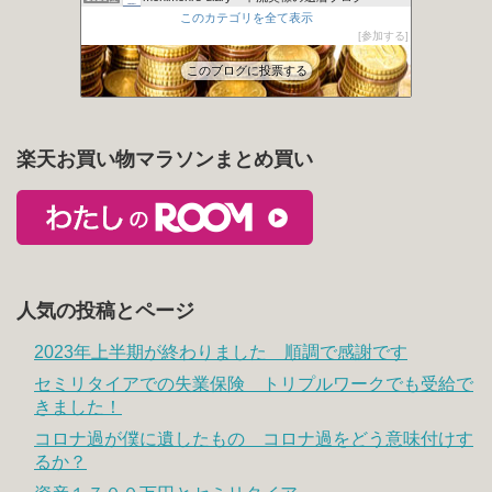
このカテゴリを全て表示
【ハウハウ】ハウスのノウハウ│ 一級建築士のブログ
1027位
参加する
財布のヒモとの上手なつき合いかた
1028位
このブログに投票する
楽天お買い物マラソンまとめ買い
人気の投稿とページ
2023年上半期が終わりました 順調で感謝です
セミリタイアでの失業保険 トリプルワークでも受給で
きました！
コロナ過が僕に遺したもの コロナ過をどう意味付けす
るか？