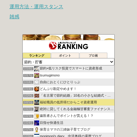
運用方法・運用スタンス
雑感
時よ戻れ〜の日記
1014位
ランキング
ポイント
ブロ画
腐女子による女の底辺這い上がり計画
1015位
節約×低リスク投資でスマートに資産形成
1016位
tsumugimono
1017位
自由におとくにひとりっぷ
1018位
どんぶり勘定やめます！
1019位
「名古屋で節約結婚」10名の小さな結婚式・ハム太のお得な頬袋
1020位
福祉職員の低所得だからこそ資産運用
1021位
絶対に貸してくれる金融極甘審査ファイナンスについての考察
1022位
歯医者さんでポイントが貰える！？
1023位
目指せ快適生活
1024位
保育士ママの三姉妹子育てブログ
1025位
monimoni’s diary 中流奥様の還暦ブログ
1026位