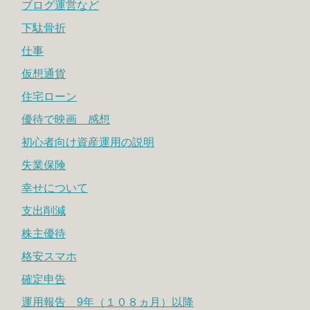
ブログ運営など
下駄骨折
仕事
仮想通貨
住宅ローン
優待で映画 感想
初心者向け資産運用の説明
失業保険
幸せについて
支出削減
株主優待
格安スマホ
確定申告
運用報告 9年（１０８ヵ月）以降