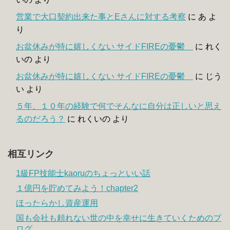
営業で大口契約出来た事とEさんに対する考察
に
あ
よ
り
お盆休みが特に嬉しくない サイドFIREの憂鬱
に
れく
いの
より
お盆休みが特に嬉しくない サイドFIREの憂鬱
に
じう
い
より
５年、１０年の経験で何でそんなに自分は正しいと思え
るのだろう？
に
れくいの
より
相互リンク
1級FP技能士kaoruのちょっといい話
１億円を貯めてみよう！chapter2
ほったらかし資産運用
国も会社も頼れない世の中を幸せに生きていくためのブ
ログ