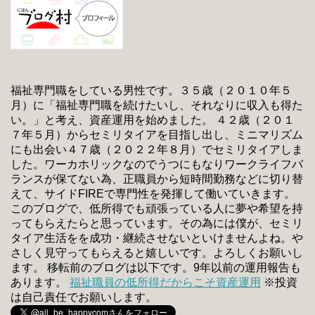
福祉専門職をしている男性です。３５歳（２０１０年５
月）に「福祉専門職を続けたいし、それなりに収入も得た
い。」と考え、資産運用を始めました。 ４２歳（２０１
７年５月）からセミリタイアを目指し出し、ミニマリズム
にも出会い４７歳（２０２２年８月）でセミリタイアしま
した。ワーカホリックなのでうつにもなりワークライフバ
ランスが保てない為、正職員から短時間勤務などに切り替
えて、サイドFIREで専門性を発揮して働いていきます。
このブログで、低所得でも頑張っている人に夢や希望を持
ってもらえたらと思っています。その為には僕が、セミリ
タイア生活をを成功・継続させないといけませんよね。や
さしく見守ってもらえると嬉しいです。よろしくお願いし
ます。 移転前のブログは以下です。9年以前の運用報告も
あります。
福祉職員の低所得だからこそ資産運用
※投資
は自己責任でお願いします。