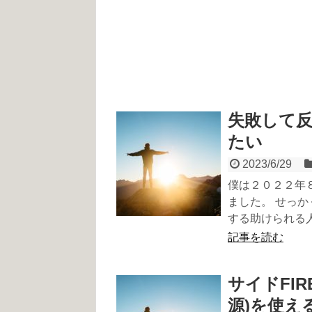
失敗して
たい
2023/6/29
僕は２０２２年
ました。 せっ
する助けられる
記事を読む
サイドFI
源)を使え