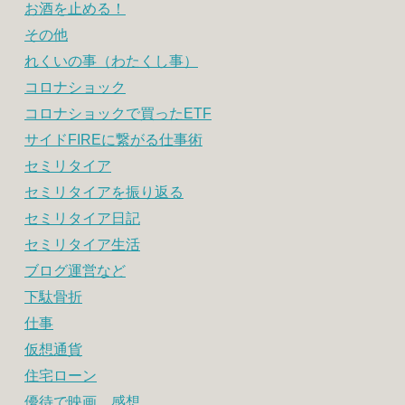
お酒を止める！
その他
れくいの事（わたくし事）
コロナショック
コロナショックで買ったETF
サイドFIREに繋がる仕事術
セミリタイア
セミリタイアを振り返る
セミリタイア日記
セミリタイア生活
ブログ運営など
下駄骨折
仕事
仮想通貨
住宅ローン
優待で映画 感想