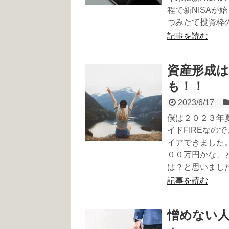
程で新NISAが
つみたて投資枠
記事を読む
資産形成
も！！
2023/6/17
僕は２０２３年
イドFIREな
イアできました
００万円かな、
は？と思いまし
記事を読む
憎めない