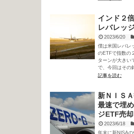
インド２
レバレッジ
2023/6/20
僕は米国レバレ
のETFで指数の
ターンが大きい
で、今回はその
記事を読む
新ＮＩＳＡ
最速で埋
ジETF売却
2023/6/18
年末に新NIS