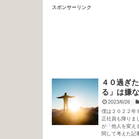
スポンサーリンク
４０過ぎ
る」は嫌
2023/6/26
僕は２０２２年８
正社員も降りま
が「他人を変え
関して考えた記