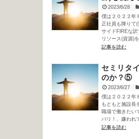
2023/6/28
僕は２０２２年
正社員も降りて
サイドFIREな
リソース(資源
記事を読む
セミリタ
のか？⑤
2023/6/27
僕は２０２２年
もともと施設長
職場で働きたい
バリ！、嫌われ
記事を読む