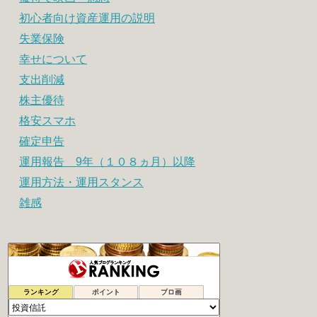
初心者向け資産運用の説明
失業保険
幸せについて
支出削減
株主優待
格安スマホ
確定申告
運用報告 9年（１０８ヵ月）以降
運用方法・運用スタンス
雑感
シュウの２０代副業で１００万円への道
73位
ランキング
ポイント
ブロ画
地道にぽちぽちポイント長者
74位