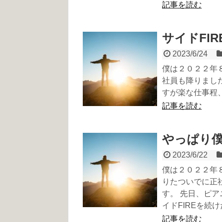
記事を読む
サイドFI
2023/6/24
僕は２０２２年
社員も降りまし
すが楽な仕事程
記事を読む
やっぱり僕
2023/6/22
僕は２０２２年
りたついでに正
す。 先日、ピ
イドFIREを続
記事を読む