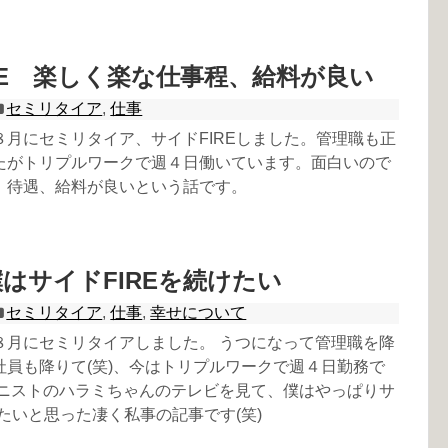
RE 楽しく楽な仕事程、給料が良い
セミリタイア
,
仕事
８月にセミリタイア、サイドFIREしました。管理職も正
たがトリプルワークで週４日働いています。面白いので
、待遇、給料が良いという話です。
はサイドFIREを続けたい
セミリタイア
,
仕事
,
幸せについて
８月にセミリタイアしました。 うつになって管理職を降
社員も降りて(笑)、今はトリプルワークで週４日勤務で
アニストのハラミちゃんのテレビを見て、僕はやっぱりサ
けたいと思った凄く私事の記事です(笑)