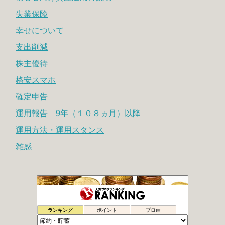
失業保険
幸せについて
支出削減
株主優待
格安スマホ
確定申告
運用報告 9年（１０８ヵ月）以降
運用方法・運用スタンス
雑感
時よ戻れ〜の日記
1015位
ランキング
ポイント
ブロ画
腐女子による女の底辺這い上がり計画
1016位