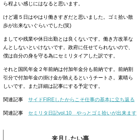
ら程よい感じにはなると思います。
けど週５日はやはり働きすぎだと思いました。ゴミ拾い散
歩が出来ないぐらいでした(笑)
ましてや残業や休日出勤とは良くないです。働き方改革な
んとしないといけないです。政府に任せてられないので、
僕は自分の身を守る為にセミリタイアした訳です。
それと国民年金２年前納は付加年金分も前納です。前納割
引分で付加年金の掛け金が賄えるというチートさ。素晴ら
しいです。また詳細は記事にする予定です。
関連記事
サイドFIREしたからこそ仕事の基本に立ち返る
関連記事
セミリタ日記vol.10 やっとゴミ拾いが出来ます
来月したい事