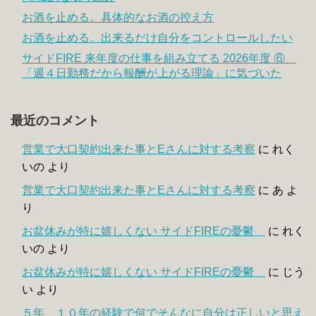
お酒を止める。具体的なお酒の控え方
お酒を止める。出来るだけ自分をコントロールしたい
サイドFIRE 来年度の仕事を組み立てる 2026年度 ⑥
「週４日勤務だから報酬が上がる理論」に気づいた
最近のコメント
営業で大口契約出来た事とEさんに対する考察
に
れく
いの
より
営業で大口契約出来た事とEさんに対する考察
に
あ
よ
り
お盆休みが特に嬉しくない サイドFIREの憂鬱
に
れく
いの
より
お盆休みが特に嬉しくない サイドFIREの憂鬱
に
じう
い
より
５年、１０年の経験で何でそんなに自分は正しいと思え