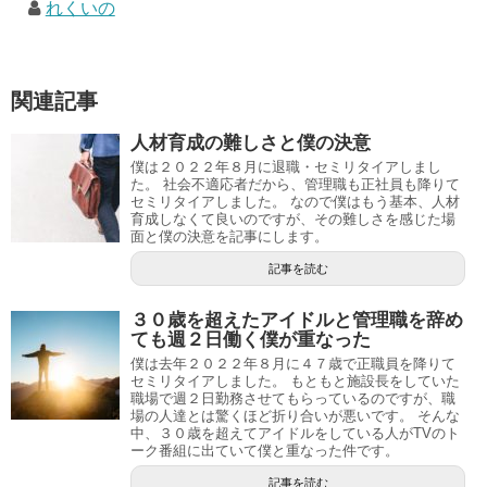
れくいの
関連記事
人材育成の難しさと僕の決意
僕は２０２２年８月に退職・セミリタイアしまし
た。 社会不適応者だから、管理職も正社員も降りて
セミリタイアしました。 なので僕はもう基本、人材
育成しなくて良いのですが、その難しさを感じた場
面と僕の決意を記事にします。
記事を読む
３０歳を超えたアイドルと管理職を辞め
ても週２日働く僕が重なった
僕は去年２０２２年８月に４７歳で正職員を降りて
セミリタイアしました。 もともと施設長をしていた
職場で週２日勤務させてもらっているのですが、職
場の人達とは驚くほど折り合いが悪いです。 そんな
中、３０歳を超えてアイドルをしている人がTVのト
ーク番組に出ていて僕と重なった件です。
記事を読む