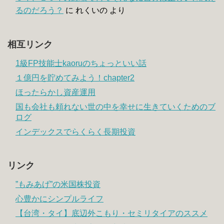
るのだろう？
に
れくいの
より
相互リンク
1級FP技能士kaoruのちょっといい話
１億円を貯めてみよう！chapter2
ほったらかし資産運用
国も会社も頼れない世の中を幸せに生きていくためのブ
ログ
インデックスでらくらく長期投資
リンク
”もみあげ”の米国株投資
心豊かにシンプルライフ
【台湾・タイ】底辺外こもり・セミリタイアのススメ