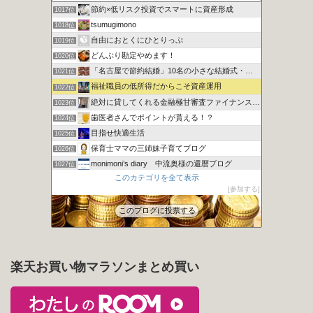
節約×低リスク投資でスマートに資産形成
1017位
tsumugimono
1018位
自由におとくにひとりっぷ
1019位
どんぶり勘定やめます！
1020位
「名古屋で節約結婚」10名の小さな結婚式・ハム太のお得な頬袋
1021位
福祉職員の低所得だからこそ資産運用
1022位
絶対に貸してくれる金融極甘審査ファイナンスについての考察
1023位
歯医者さんでポイントが貰える！？
1024位
目指せ快適生活
1025位
保育士ママの三姉妹子育てブログ
1026位
monimoni’s diary 中流奥様の還暦ブログ
1027位
このカテゴリを全て表示
【ハウハウ】ハウスのノウハウ│ 一級建築士のブログ
1028位
参加する
財布のヒモとの上手なつき合いかた
1029位
このブログに投票する
楽天お買い物マラソンまとめ買い