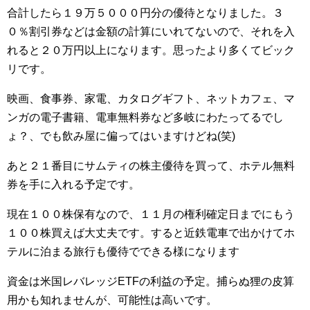
合計したら１９万５０００円分の優待となりました。３
０％割引券などは金額の計算にいれてないので、それを入
れると２０万円以上になります。思ったより多くてビック
リです。
映画、食事券、家電、カタログギフト、ネットカフェ、マ
ンガの電子書籍、電車無料券など多岐にわたってるでし
ょ？、でも飲み屋に偏ってはいますけどね(笑)
あと２１番目にサムティの株主優待を買って、ホテル無料
券を手に入れる予定です。
現在１００株保有なので、１１月の権利確定日までにもう
１００株買えば大丈夫です。すると近鉄電車で出かけてホ
テルに泊まる旅行も優待でできる様になります
資金は米国レバレッジETFの利益の予定。捕らぬ狸の皮算
用かも知れませんが、可能性は高いです。