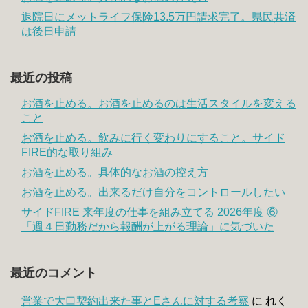
退院日にメットライフ保険13.5万円請求完了。県民共済
は後日申請
最近の投稿
お酒を止める。お酒を止めるのは生活スタイルを変える
こと
お酒を止める。飲みに行く変わりにすること。サイド
FIRE的な取り組み
お酒を止める。具体的なお酒の控え方
お酒を止める。出来るだけ自分をコントロールしたい
サイドFIRE 来年度の仕事を組み立てる 2026年度 ⑥
「週４日勤務だから報酬が上がる理論」に気づいた
最近のコメント
営業で大口契約出来た事とEさんに対する考察
に
れく