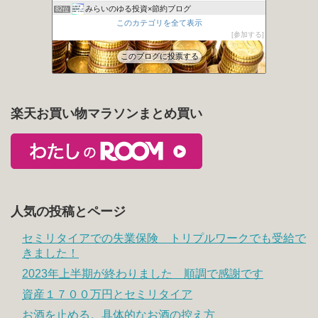
みらいのゆる投資×節約ブログ
82位
このカテゴリを全て表示
カンガルーブログ 今より豊かな生活を手に入れる
83位
参加する
ばらかんちゃんねる
84位
このブログに投票する
楽天お買い物マラソンまとめ買い
人気の投稿とページ
セミリタイアでの失業保険 トリプルワークでも受給で
きました！
2023年上半期が終わりました 順調で感謝です
資産１７００万円とセミリタイア
お酒を止める。具体的なお酒の控え方