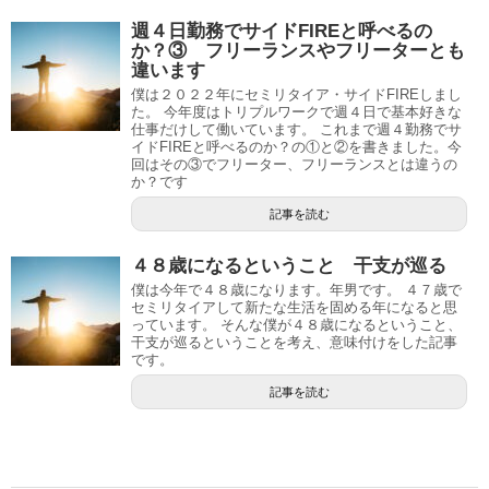
週４日勤務でサイドFIREと呼べるの
か？③ フリーランスやフリーターとも
違います
僕は２０２２年にセミリタイア・サイドFIREしまし
た。 今年度はトリプルワークで週４日で基本好きな
仕事だけして働いています。 これまで週４勤務でサ
イドFIREと呼べるのか？の①と②を書きました。今
回はその③でフリーター、フリーランスとは違うの
か？です
記事を読む
４８歳になるということ 干支が巡る
僕は今年で４８歳になります。年男です。 ４７歳で
セミリタイアして新たな生活を固める年になると思
っています。 そんな僕が４８歳になるということ、
干支が巡るということを考え、意味付けをした記事
です。
記事を読む