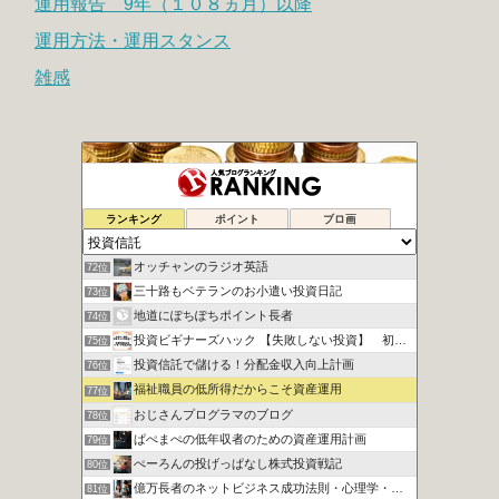
運用報告 9年（１０８ヵ月）以降
運用方法・運用スタンス
雑感
ITリーマンが一人で目指すFIRE生活
70位
ランキング
ポイント
ブロ画
20代から実践！投資で資産運用
71位
オッチャンのラジオ英語
72位
三十路もベテランのお小遣い投資日記
73位
地道にぽちぽちポイント長者
74位
投資ビギナーズハック 【失敗しない投資】 初心者向け講座
75位
投資信託で儲ける！分配金収入向上計画
76位
福祉職員の低所得だからこそ資産運用
77位
おじさんプログラマのブログ
78位
ぱぺまぺの低年収者のための資産運用計画
79位
ぺーろんの投げっぱなし株式投資戦記
80位
億万長者のネットビジネス成功法則・心理学・投資
81位