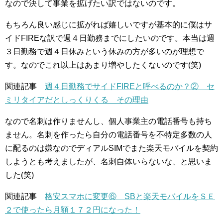
なので決して事業を拡げたい訳ではないのです。
もちろん良い感じに拡がれば嬉しいですが基本的に僕はサ
イドFIREな訳で週４日勤務までにしたいのです。本当は週
３日勤務で週４日休みという休みの方が多いのが理想で
す。なのでこれ以上はあまり増やしたくないのです(笑)
関連記事
週４日勤務でサイドFIREと呼べるのか？② セ
ミリタイアだとしっくりくる その理由
なので名刺は作りませんし、個人事業主の電話番号も持ち
ません。名刺を作ったら自分の電話番号を不特定多数の人
に配るのは嫌なのでディアルSIMでまた楽天モバイルを契約
しようとも考えましたが、名刺自体いらないな、と思いま
した(笑)
関連記事
格安スマホに変更⑥ SBと楽天モバイルをＳＥ
２で使ったら月額１７２円になった！