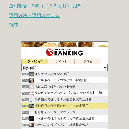
運用報告 9年（１０８ヵ月）以降
運用方法・運用スタンス
雑感
ITリーマンが一人で目指すFIRE生活
72位
ランキング
ポイント
ブロ画
20代から実践！投資で資産運用
73位
オッチャンのラジオ英語
74位
三十路もベテランのお小遣い投資日記
75位
地道にぽちぽちポイント長者
76位
投資ビギナーズハック 【失敗しない投資】 初心者向け講座
77位
投資信託で儲ける！分配金収入向上計画
78位
福祉職員の低所得だからこそ資産運用
79位
おじさんプログラマのブログ
80位
ぱぺまぺの低年収者のための資産運用計画
81位
ぺーろんの投げっぱなし株式投資戦記
82位