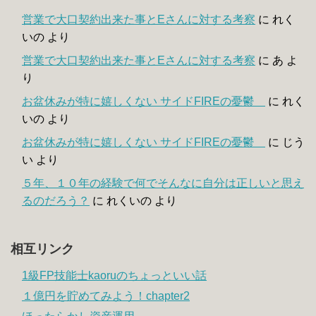
営業で大口契約出来た事とEさんに対する考察
に
れく
いの
より
営業で大口契約出来た事とEさんに対する考察
に
あ
よ
り
お盆休みが特に嬉しくない サイドFIREの憂鬱
に
れく
いの
より
お盆休みが特に嬉しくない サイドFIREの憂鬱
に
じう
い
より
５年、１０年の経験で何でそんなに自分は正しいと思え
るのだろう？
に
れくいの
より
相互リンク
1級FP技能士kaoruのちょっといい話
１億円を貯めてみよう！chapter2