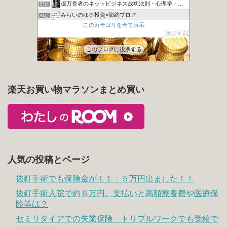
億万長者のネットビジネス成功法則・心理学・投資
83位
みらいのゆる投資×節約ブログ
84位
このカテゴリを全て表示
カンガルーブログ 今より豊かな生活を手に入れる
85位
参加する
ばらかんちゃんねる
86位
このブログに投票する
楽天お買い物マラソンまとめ買い
人気の投稿とページ
抜釘手術でも保険金が１１．５万円出ました！！
抜釘手術入院で約６万円。支払いと高額療養費や医療保
険等は？
セミリタイアでの失業保険 トリプルワークでも受給で