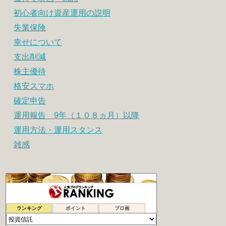
初心者向け資産運用の説明
失業保険
幸せについて
支出削減
株主優待
格安スマホ
確定申告
運用報告 9年（１０８ヵ月）以降
運用方法・運用スタンス
雑感
ITリーマンが一人で目指すFIRE生活
73位
ランキング
ポイント
ブロ画
20代から実践！投資で資産運用
74位