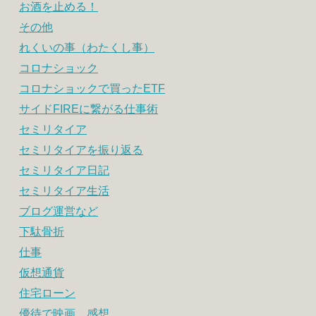
お酒を止める！
その他
れくいの事（わたくし事）
コロナショック
コロナショックで買ったETF
サイドFIREに繋がる仕事術
セミリタイア
セミリタイアを振り返る
セミリタイア日記
セミリタイア生活
ブログ運営など
下駄骨折
仕事
仮想通貨
住宅ローン
優待で映画 感想