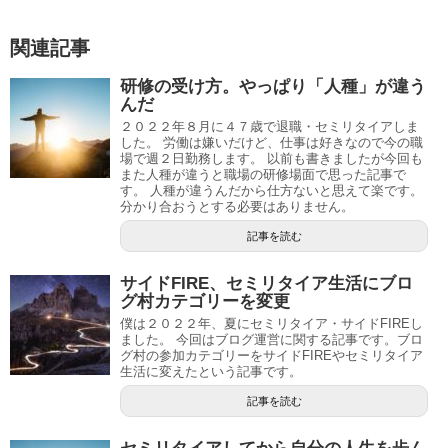
関連記事
研修の受け方。やっぱり「人種」が違う
んだ
２０２２年８月に４７歳で退職・セミリタイアしま
した。 労働は嫌いだけど、仕事は好きなので今の職
場で週２日勤務します。 以前も書きましたが今回も
また人種が違うと職場の研修場面で思った記事で
す。 人種が違うんだから仕方ないと思えて楽です。
分かり合おうとする必要はありません。
記事を読む
サイドFIRE、セミリタイア生活にブロ
グ村カテゴリーを変更
僕は２０２２年、夏にセミリタイア・サイドFIREし
ました。 今回はブログ運営に関する記事です。ブロ
グ村の参加カテゴリーをサイドFIREやセミリタイア
生活に変えたという記事です。
記事を読む