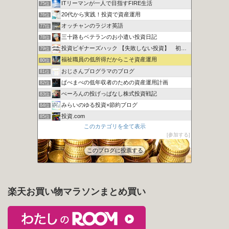
ITリーマンが一人で目指すFIRE生活
75位
20代から実践！投資で資産運用
76位
オッチャンのラジオ英語
77位
三十路もベテランのお小遣い投資日記
78位
投資ビギナーズハック 【失敗しない投資】 初心者向け講座
79位
福祉職員の低所得だからこそ資産運用
80位
おじさんプログラマのブログ
81位
ぱぺまぺの低年収者のための資産運用計画
82位
ぺーろんの投げっぱなし株式投資戦記
83位
みらいのゆる投資×節約ブログ
84位
投資.com
85位
このカテゴリを全て表示
ますい画伯とインデックス投資？
86位
参加する
カンガルーブログ 今より豊かな生活を手に入れる
87位
このブログに投票する
楽天お買い物マラソンまとめ買い