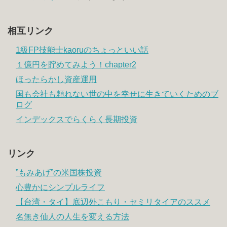
相互リンク
1級FP技能士kaoruのちょっといい話
１億円を貯めてみよう！chapter2
ほったらかし資産運用
国も会社も頼れない世の中を幸せに生きていくためのブ
ログ
インデックスでらくらく長期投資
リンク
”もみあげ”の米国株投資
心豊かにシンプルライフ
【台湾・タイ】底辺外こもり・セミリタイアのススメ
名無き仙人の人生を変える方法