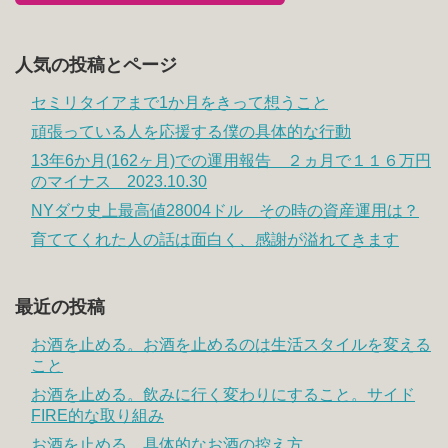
人気の投稿とページ
セミリタイアまで1か月をきって想うこと
頑張っている人を応援する僕の具体的な行動
13年6か月(162ヶ月)での運用報告 ２ヵ月で１１６万円
のマイナス 2023.10.30
NYダウ史上最高値28004ドル その時の資産運用は？
育ててくれた人の話は面白く、感謝が溢れてきます
最近の投稿
お酒を止める。お酒を止めるのは生活スタイルを変える
こと
お酒を止める。飲みに行く変わりにすること。サイド
FIRE的な取り組み
お酒を止める。具体的なお酒の控え方