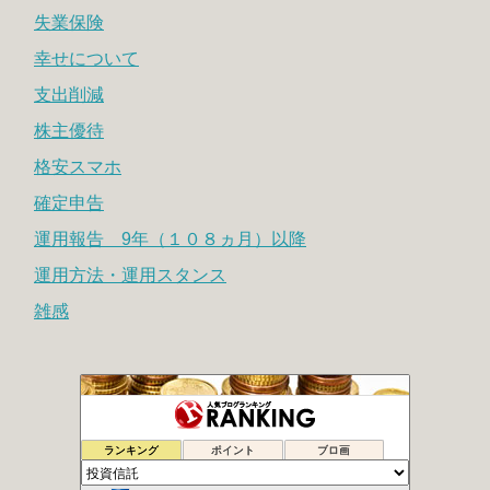
失業保険
幸せについて
支出削減
株主優待
格安スマホ
確定申告
運用報告 9年（１０８ヵ月）以降
運用方法・運用スタンス
雑感
シュウの２０代副業で１００万円への道
73位
ランキング
ポイント
ブロ画
地道にぽちぽちポイント長者
74位