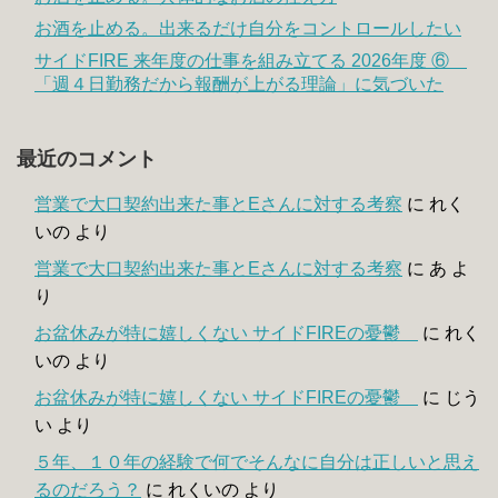
お酒を止める。出来るだけ自分をコントロールしたい
サイドFIRE 来年度の仕事を組み立てる 2026年度 ⑥
「週４日勤務だから報酬が上がる理論」に気づいた
最近のコメント
営業で大口契約出来た事とEさんに対する考察
に
れく
いの
より
営業で大口契約出来た事とEさんに対する考察
に
あ
よ
り
お盆休みが特に嬉しくない サイドFIREの憂鬱
に
れく
いの
より
お盆休みが特に嬉しくない サイドFIREの憂鬱
に
じう
い
より
５年、１０年の経験で何でそんなに自分は正しいと思え
るのだろう？
に
れくいの
より