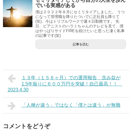
セミリタイアしてから自分の人生を歩ん
でいる実感がある
僕は２０２２年８月にセミリタイアしました。 うつ
になって管理職を降りたついでに正社員も降りて
(笑)、今はトリプルワークで週４日勤務です。 先
日、ピアニストのハラミちゃんのテレビを見て、僕
はやっぱりサイドFIREを続けたいと思った凄く私事
の記事です(笑)
記事を読む
１３年（１５６ヶ月）での運用報告 含み益が
1.5年振りに６００万円を突破！自己最高！！
2023.4.30
「人種が違う」ではなく「僕とは違う」が無難
コメントをどうぞ