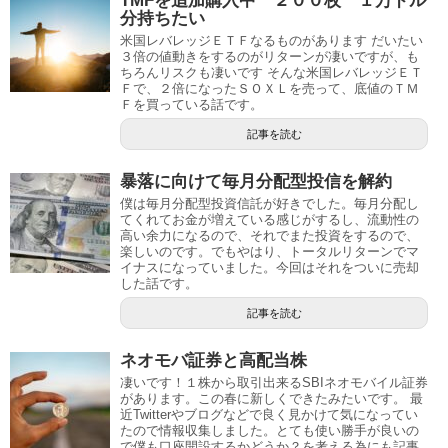
TMFを追加購入中 ２００枚 １万ドル
分持ちたい
米国レバレッジＥＴＦなるものがあります だいたい
３倍の値動きをするのがリターンが凄いですが、も
ちろんリスクも凄いです そんな米国レバレッジＥＴ
Ｆで、２倍になったＳＯＸＬを売って、底値のＴＭ
Ｆを買っている話です。
記事を読む
暴落に向けて毎月分配型投信を解約
僕は毎月分配型投資信託が好きでした。毎月分配し
てくれてお金が増えている感じがするし、流動性の
高い余力になるので、それでまた投資をするので、
楽しいのです。でもやはり、トータルリターンでマ
イナスになっていました。今回はそれをついに売却
した話です。
記事を読む
ネオモバ証券と高配当株
凄いです！１株から取引出来るSBIネオモバイル証券
があります。この春に新しくできたみたいです。 最
近Twitterやブログなどで良く見かけて気になってい
たので情報収集しました。とても使い勝手が良いの
で僕も口座開設するかどうか？を考える為にも記事