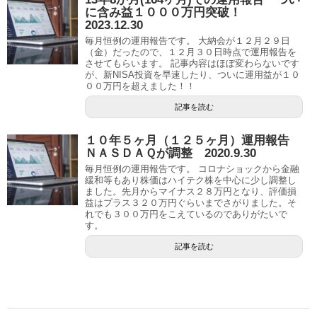
に含み益１０００万円突破！
2023.12.30
毎月恒例の運用報告です。 大納会が１２月２９日
（金）だったので、１２月３０日時点で運用報告を
させてもらいます。 記事内容はほぼ変わらないです
が、新NISA投資を早速したり、ついに運用益が１０
００万円を超えました！！
記事を読む
１０年５ヶ月（１２５ヶ月）運用報告
ＮＡＳＤＡＱが調整 2020.9.30
毎月恒例の運用報告です。 コロナショックから金融
緩和等もあり株価はハイテク株を中心に少し調整し
ました。先月からマイナス２８万円となり、評価損
益はプラス３２０万円ぐらいまでさがりました。そ
れでも３００万円をこえているのでありがたいで
す。
記事を読む