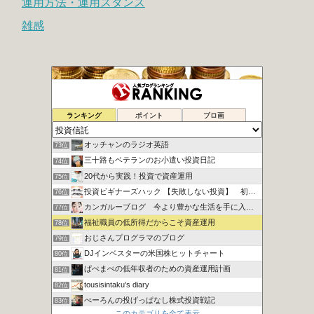
運用方法・運用スタンス
雑感
シュウの２０代副業で１００万円への道
71位
ランキング
ポイント
ブロ画
地道にぽちぽちポイント長者
72位
オッチャンのラジオ英語
73位
三十路もベテランのお小遣い投資日記
74位
20代から実践！投資で資産運用
75位
投資ビギナーズハック 【失敗しない投資】 初心者向け講座
76位
カンガルーブログ 今より豊かな生活を手に入れる
77位
福祉職員の低所得だからこそ資産運用
78位
おじさんプログラマのブログ
79位
DJインベスターの米国株ヒットチャート
80位
ぱぺまぺの低年収者のための資産運用計画
81位
tousisintaku’s diary
82位
ぺーろんの投げっぱなし株式投資戦記
83位
このカテゴリを全て表示