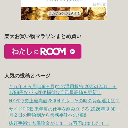
みらいのゆる投資×節約ブログ
84位
参加する
投資.com
85位
このブログに投票する
楽天お買い物マラソンまとめ買い
人気の投稿とページ
１５年８ヵ月(188ヶ月)での運用報告 2025.12.31 ＋
1799円ながら評価損益は自己最高値を更新！
NYダウ史上最高値28004ドル その時の資産運用は？
サイドFIRE 来年度の仕事を組み立てる 2026年度 ④
月２日の時給制から業務委託への相談
抜釘手術でも保険金が１１．５万円出ました！！