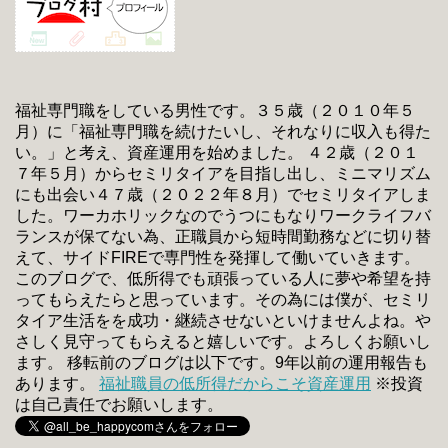
福祉専門職をしている男性です。３５歳（２０１０年５
月）に「福祉専門職を続けたいし、それなりに収入も得た
い。」と考え、資産運用を始めました。 ４２歳（２０１
７年５月）からセミリタイアを目指し出し、ミニマリズム
にも出会い４７歳（２０２２年８月）でセミリタイアしま
した。ワーカホリックなのでうつにもなりワークライフバ
ランスが保てない為、正職員から短時間勤務などに切り替
えて、サイドFIREで専門性を発揮して働いていきます。
このブログで、低所得でも頑張っている人に夢や希望を持
ってもらえたらと思っています。その為には僕が、セミリ
タイア生活をを成功・継続させないといけませんよね。や
さしく見守ってもらえると嬉しいです。よろしくお願いし
ます。 移転前のブログは以下です。9年以前の運用報告も
あります。
福祉職員の低所得だからこそ資産運用
※投資
は自己責任でお願いします。