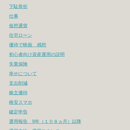
下駄骨折
仕事
仮想通貨
住宅ローン
優待で映画 感想
初心者向け資産運用の説明
失業保険
幸せについて
支出削減
株主優待
格安スマホ
確定申告
運用報告 9年（１０８ヵ月）以降