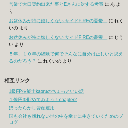
営業で大口契約出来た事とEさんに対する考察
に
あ
よ
り
お盆休みが特に嬉しくない サイドFIREの憂鬱
に
れく
いの
より
お盆休みが特に嬉しくない サイドFIREの憂鬱
に
じう
い
より
５年、１０年の経験で何でそんなに自分は正しいと思え
るのだろう？
に
れくいの
より
相互リンク
1級FP技能士kaoruのちょっといい話
１億円を貯めてみよう！chapter2
ほったらかし資産運用
国も会社も頼れない世の中を幸せに生きていくためのブ
ログ