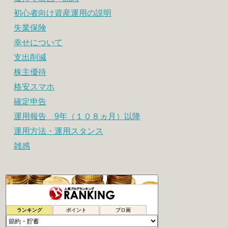
初心者向け資産運用の説明
失業保険
幸せについて
支出削減
株主優待
格安スマホ
確定申告
運用報告 9年（１０８ヵ月）以降
運用方法・運用スタンス
雑感
時よ戻れ〜の日記
1019位
ランキング
ポイント
ブロ画
腐女子による女の底辺這い上がり計画
1020位