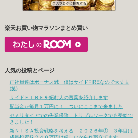
このブログに投票する
楽天お買い物マラソンまとめ買い
人気の投稿とページ
正社員達はボーナス減 僕はサイドFIREなので大丈夫
(笑)
サイドＦＩＲＥを妬む人の言葉を紹介します
配当金が毎月１万円に！ ついにここまで来ました
セミリタイアでの失業保険 トリプルワークでも受給で
きました！
新ＮＩＳＡ投資戦略を考える ２０２６年① ３年目は
成長投資枠２４０万円は厳しいから作戦立てます