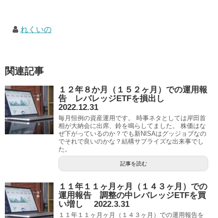
れくいの
関連記事
１２年８か月（１５２ヶ月）での運用報
告 レバレッジETFを損出し
2022.12.31
毎月恒例の資産運用です。 時事ネタとしては岸田首
相が大納会に出席、鈴を鳴らしてました。 株価はな
ぜ下がっているのか？でも新NISAはグッジョブなの
でそれで良いのかな？結構サプライズな出来事でし
た。
記事を読む
１１年１１ヶ月ヶ月（１４３ヶ月）での
運用報告 調整の中レバレッジETFを買
い増し 2022.3.31
１１年１１ヶ月ヶ月（１４３ヶ月）での運用報告を