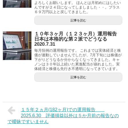
よろしくお願いします。 ほんとは月初めにはしたい
んですが２４日になってしましました・・。プラス
６９万円以上と戻してきました。
記事を読む
１０年３ヶ月（１２３ヶ月）運用報告
日本は本格的な第２派でどうなる
2020.7.31
毎月恒例の運用報告です。 これまでは実体経済と株
価が連動していませんでしたが、7月下旬には株価が
下がりどうなるか分からなくなってきました。キャ
ノンは３０年以上続いた累進配当が崩れました。実
体経済と株価も先行き不透明になってきています。
記事を読む
１５年２ヵ月(182ヶ月)での運用報告
2025.6.30 評価損益以外は５か月前の報告なの
で曖昧ですいません