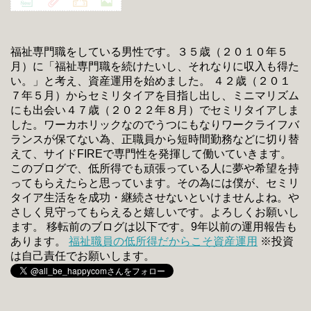
福祉専門職をしている男性です。３５歳（２０１０年５
月）に「福祉専門職を続けたいし、それなりに収入も得た
い。」と考え、資産運用を始めました。 ４２歳（２０１
７年５月）からセミリタイアを目指し出し、ミニマリズム
にも出会い４７歳（２０２２年８月）でセミリタイアしま
した。ワーカホリックなのでうつにもなりワークライフバ
ランスが保てない為、正職員から短時間勤務などに切り替
えて、サイドFIREで専門性を発揮して働いていきます。
このブログで、低所得でも頑張っている人に夢や希望を持
ってもらえたらと思っています。その為には僕が、セミリ
タイア生活をを成功・継続させないといけませんよね。や
さしく見守ってもらえると嬉しいです。よろしくお願いし
ます。 移転前のブログは以下です。9年以前の運用報告も
あります。
福祉職員の低所得だからこそ資産運用
※投資
は自己責任でお願いします。