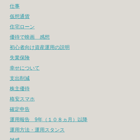
仕事
仮想通貨
住宅ローン
優待で映画 感想
初心者向け資産運用の説明
失業保険
幸せについて
支出削減
株主優待
格安スマホ
確定申告
運用報告 9年（１０８ヵ月）以降
運用方法・運用スタンス