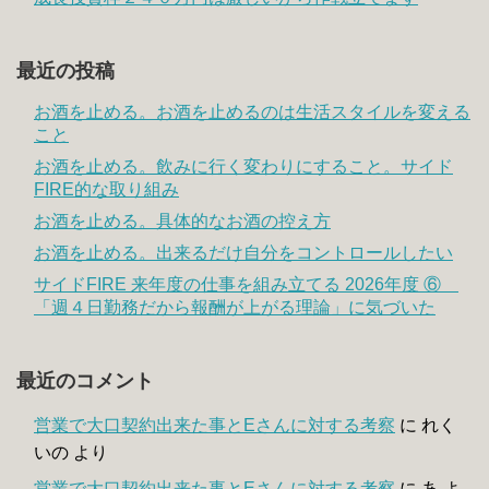
最近の投稿
お酒を止める。お酒を止めるのは生活スタイルを変える
こと
お酒を止める。飲みに行く変わりにすること。サイド
FIRE的な取り組み
お酒を止める。具体的なお酒の控え方
お酒を止める。出来るだけ自分をコントロールしたい
サイドFIRE 来年度の仕事を組み立てる 2026年度 ⑥
「週４日勤務だから報酬が上がる理論」に気づいた
最近のコメント
営業で大口契約出来た事とEさんに対する考察
に
れく
いの
より
営業で大口契約出来た事とEさんに対する考察
に
あ
よ