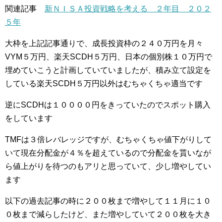
関連記事
新ＮＩＳＡ投資戦略を考える ２年目 ２０２
５年
大枠を上記記事通りで、成長投資枠の２４０万円を月々
VYM５万円、楽天SCDH５万円、日本の個別株１０万円で
埋めていこうと計画していていましたが、積み立て設定を
している楽天SCDH５万円以外はむちゃくちゃ適当です
逆にSCDHは１００００円をきっていたのでスポット購入
をしています
TMFは３倍レバレッジですが、むちゃくちゃ値下がりして
いて現在分配金が４％を超えているので分配金を貰いなが
ら値上がりを待つのもアリと思っていて、少し増やしてい
ます
以下の過去記事の時に２００枚まで増やして１１月に１０
０枚まで減らしたけど、また増やしていて２００枚を大き