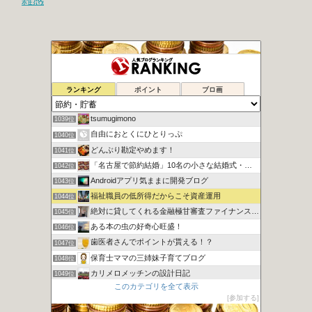
雑感
腐女子による女の底辺這い上がり計画
1037位
ランキング
ポイント
ブロ画
節約×低リスク投資でスマートに資産形成
1038位
tsumugimono
1039位
自由におとくにひとりっぷ
1040位
どんぶり勘定やめます！
1041位
「名古屋で節約結婚」10名の小さな結婚式・ハム太のお得な頬袋
1042位
Androidアプリ気ままに開発ブログ
1043位
福祉職員の低所得だからこそ資産運用
1044位
絶対に貸してくれる金融極甘審査ファイナンスについての考察
1045位
ある本の虫の好奇心旺盛！
1046位
歯医者さんでポイントが貰える！？
1047位
保育士ママの三姉妹子育てブログ
1048位
カリメロメッチンの設計日記
1049位
このカテゴリを全て表示
財布のヒモとの上手なつき合いかた
1050位
参加する
とあるアラフォーの書斎から
1051位