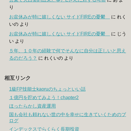
り
お盆休みが特に嬉しくない サイドFIREの憂鬱
に
れく
いの
より
お盆休みが特に嬉しくない サイドFIREの憂鬱
に
じう
い
より
５年、１０年の経験で何でそんなに自分は正しいと思え
るのだろう？
に
れくいの
より
相互リンク
1級FP技能士kaoruのちょっといい話
１億円を貯めてみよう！chapter2
ほったらかし資産運用
国も会社も頼れない世の中を幸せに生きていくためのブ
ログ
インデックスでらくらく長期投資