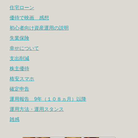
住宅ローン
優待で映画 感想
初心者向け資産運用の説明
失業保険
幸せについて
支出削減
株主優待
格安スマホ
確定申告
運用報告 9年（１０８ヵ月）以降
運用方法・運用スタンス
雑感