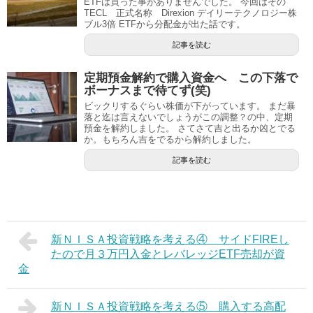
ETFは買った事がありませんでした。 今回はその
TECL 正式名称 Direxion デイリーテクノロジー株
ブル3倍 ETFから分配金が出た話です。
記事を読む
定期預金解約で購入資金へ この下落で
ボーナスまで待てず(笑)
ビックリするぐらい株価が下がっています。 まだ暴
落と迄は言えないでしょうがこの調整？の中、定期
預金を解約しました。 さてさて吉と出るか凶とでる
か。もちろん吉をでるから解約しました。
記事を読む
新ＮＩＳＡ投資戦略を考える④ サイドFIREし
たので月３万円入金とレバレッジETF売却が資
金
新ＮＩＳＡ投資戦略を考える⑤ 購入する高配