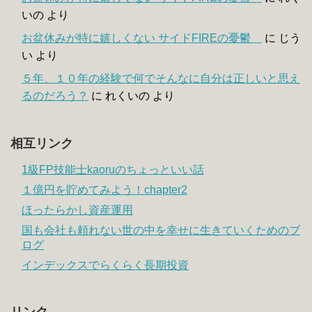
いの
より
お盆休みが特に嬉しくない サイドFIREの憂鬱
に
じう
い
より
５年、１０年の経験で何でそんなに自分は正しいと思え
るのだろう？
に
れくいの
より
相互リンク
1級FP技能士kaoruのちょっといい話
１億円を貯めてみよう！chapter2
ほったらかし資産運用
国も会社も頼れない世の中を幸せに生きていくためのブ
ログ
インデックスでらくらく長期投資
リンク