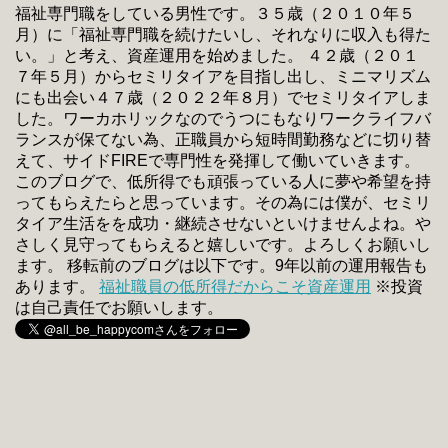
福祉専門職をしている男性です。３５歳（２０１０年５
月）に「福祉専門職を続けたいし、それなりに収入も得た
い。」と考え、資産運用を始めました。 ４２歳（２０１
７年５月）からセミリタイアを目指し出し、ミニマリズム
にも出会い４７歳（２０２２年８月）でセミリタイアしま
した。ワーカホリックなのでうつにもなりワークライフバ
ランスが保てない為、正職員から短時間勤務などに切り替
えて、サイドFIREで専門性を発揮して働いていきます。
このブログで、低所得でも頑張っている人に夢や希望を持
ってもらえたらと思っています。その為には僕が、セミリ
タイア生活をを成功・継続させないといけませんよね。や
さしく見守ってもらえると嬉しいです。よろしくお願いし
ます。 移転前のブログは以下です。9年以前の運用報告も
あります。
福祉職員の低所得だからこそ資産運用
※投資
は自己責任でお願いします。