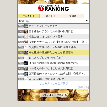
ITリーマンが一人で目指すFIRE生活
70位
ランキング
ポイント
ブロ画
20代から実践！投資で資産運用
71位
オッチャンのラジオ英語
72位
三十路もベテランのお小遣い投資日記
73位
地道にぽちぽちポイント長者
74位
投資ビギナーズハック 【失敗しない投資】 初心者向け講座
75位
投資信託で儲ける！分配金収入向上計画
76位
福祉職員の低所得だからこそ資産運用
77位
おじさんプログラマのブログ
78位
ぱぺまぺの低年収者のための資産運用計画
79位
ぺーろんの投げっぱなし株式投資戦記
80位
億万長者のネットビジネス成功法則・心理学・投資
81位
みらいのゆる投資×節約ブログ
82位
このカテゴリを全て表示
カンガルーブログ 今より豊かな生活を手に入れる
83位
参加する
ばらかんちゃんねる
84位
このブログに投票する