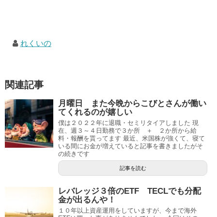
れくいの
関連記事
月曜日 また今晩からこびとさんが働い
てくれるのが嬉しい
僕は２０２２年に退職・セミリタイアしました 現
在、週３～４日勤務で３か所 ＋ ２か所から給
料・報酬を貰ってます 最近、米国株が強くて、寝て
いる間にお金が増えていると記事を書きましたがそ
の続きです
記事を読む
レバレッジ３倍のETF TECLでも分配
金が出るんや！
１０年以上資産運用をしていますが、今まで海外