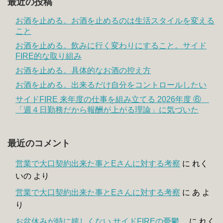
最近の投稿
お酒を止める。お酒を止めるのは生活スタイルを変える
こと
お酒を止める。飲みに行く変わりにすること。サイド
FIRE的な取り組み
お酒を止める。具体的なお酒の控え方
お酒を止める。出来るだけ自分をコントロールしたい
サイドFIRE 来年度の仕事を組み立てる 2026年度 ⑥
「週４日勤務だから報酬が上がる理論」に気づいた
最近のコメント
営業で大口契約出来た事とEさんに対する考察
に
れく
いの
より
営業で大口契約出来た事とEさんに対する考察
に
あ
よ
り
お盆休みが特に嬉しくない サイドFIREの憂鬱
に
れく