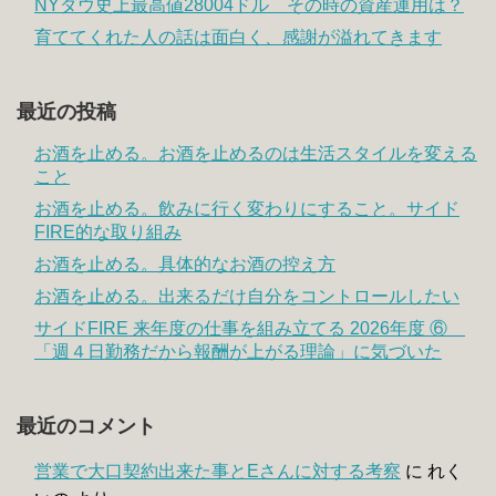
NYダウ史上最高値28004ドル その時の資産運用は？
育ててくれた人の話は面白く、感謝が溢れてきます
最近の投稿
お酒を止める。お酒を止めるのは生活スタイルを変える
こと
お酒を止める。飲みに行く変わりにすること。サイド
FIRE的な取り組み
お酒を止める。具体的なお酒の控え方
お酒を止める。出来るだけ自分をコントロールしたい
サイドFIRE 来年度の仕事を組み立てる 2026年度 ⑥
「週４日勤務だから報酬が上がる理論」に気づいた
最近のコメント
営業で大口契約出来た事とEさんに対する考察
に
れく