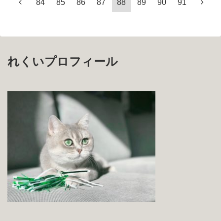
84
85
86
87
88
89
90
91
れくいプロフィール