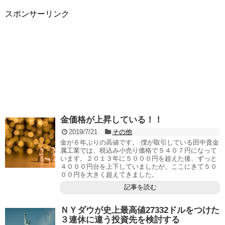
スポンサーリンク
金価格が上昇している！！
2019/7/21
その他
金が６年ぶりの高値です。 僕が取引している田中貴金
属工業では、税込み小売り価格で５４０７円になって
います。２０１３年に５０００円を超えた後、ずっと
４０００円台を上下していましたが、ここにきて５０
００円を大きく超えてきました。
記事を読む
ＮＹダウが史上最高値27332ドルをつけた
３連休に違う投資先を検討する