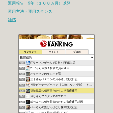
運用報告 9年（１０８ヵ月）以降
運用方法・運用スタンス
雑感
シュウの２０代副業で１００万円への道
73位
ランキング
ポイント
ブロ画
地道にぽちぽちポイント長者
74位
ITリーマンが一人で目指すFIRE生活
75位
20代から実践！投資で資産運用
76位
オッチャンのラジオ英語
77位
三十路もベテランのお小遣い投資日記
78位
投資ビギナーズハック 【失敗しない投資】 初心者向け講座
79位
福祉職員の低所得だからこそ資産運用
80位
おじさんプログラマのブログ
81位
ぱぺまぺの低年収者のための資産運用計画
82位
ぺーろんの投げっぱなし株式投資戦記
83位
みらいのゆる投資×節約ブログ