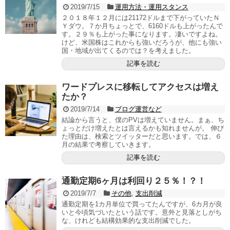
2019/7/15
運用方法・運用スタンス
２０１８年１２月には21172ドルまで下がっていたＮ
Ｙダウ。７か月ちょっとで、6160ドルも上がったんで
す。２９％も上がった事になります。凄いですよね。
けど、米国株はこれからも強いだろうが、他にも強い
国・地域が出てくるのでは？を考えました。
記事を読む
ワードプレスに移転してアクセスは増え
たか？
2019/7/14
ブログ運営など
結論から言うと、僕のPVは増えていません。まぁ、ち
ょっとだけ増えたとは言えるかも知れませんが。 伸び
た理由は、検索とツイッターだと思います。では、６
月の結果で考察していきます。
記事を読む
通勤定期6ヶ月は利回り２５％！？！
2019/7/7
その他
,
支出削減
通勤定期を1カ月単位で買ってたんですが、6カ月が良
いと今頃気づいたという話です。意外と見落としがち
な、けれども結構効果的な支出削減でした。