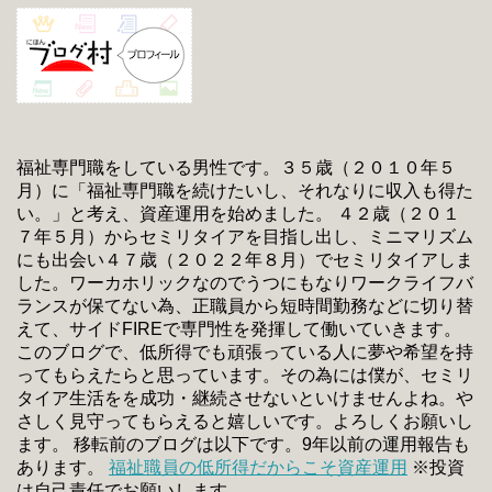
福祉専門職をしている男性です。３５歳（２０１０年５
月）に「福祉専門職を続けたいし、それなりに収入も得た
い。」と考え、資産運用を始めました。 ４２歳（２０１
７年５月）からセミリタイアを目指し出し、ミニマリズム
にも出会い４７歳（２０２２年８月）でセミリタイアしま
した。ワーカホリックなのでうつにもなりワークライフバ
ランスが保てない為、正職員から短時間勤務などに切り替
えて、サイドFIREで専門性を発揮して働いていきます。
このブログで、低所得でも頑張っている人に夢や希望を持
ってもらえたらと思っています。その為には僕が、セミリ
タイア生活をを成功・継続させないといけませんよね。や
さしく見守ってもらえると嬉しいです。よろしくお願いし
ます。 移転前のブログは以下です。9年以前の運用報告も
あります。
福祉職員の低所得だからこそ資産運用
※投資
は自己責任でお願いします。