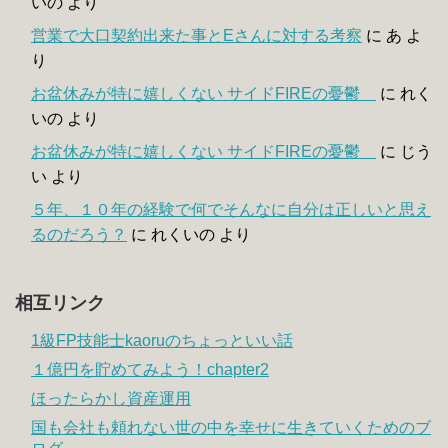
いの
より
営業で大口契約出来た事とEさんに対する考察
に
あ
よ
り
お盆休みが特に嬉しくない サイドFIREの憂鬱
に
れく
いの
より
お盆休みが特に嬉しくない サイドFIREの憂鬱
に
じう
い
より
５年、１０年の経験で何でそんなに自分は正しいと思え
るのだろう？
に
れくいの
より
相互リンク
1級FP技能士kaoruのちょっといい話
１億円を貯めてみよう！chapter2
ほったらかし資産運用
国も会社も頼れない世の中を幸せに生きていくためのブ