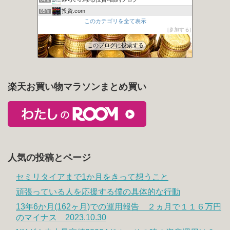
84位
投資.com
85位
このカテゴリを全て表示
ますい画伯とインデックス投資？
86位
参加する
カンガルーブログ 今より豊かな生活を手に入れる
87位
このブログに投票する
楽天お買い物マラソンまとめ買い
人気の投稿とページ
セミリタイアまで1か月をきって想うこと
頑張っている人を応援する僕の具体的な行動
13年6か月(162ヶ月)での運用報告 ２ヵ月で１１６万円
のマイナス 2023.10.30