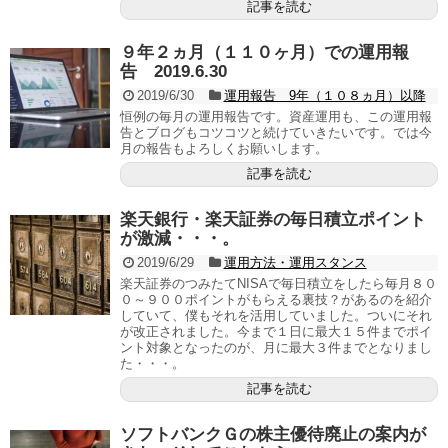
記事を読む
９年２ヵ月（１１０ヶ月）での運用報
告 2019.6.30
2019/6/30
運用報告 9年（１０８ヵ月）以降
恒例の毎月の運用報告です。資産運用も、この運用報
告とブログもコツコツと続けていきたいです。では今
月の報告もよろしくお願いします。
記事を読む
楽天銀行・楽天証券の毎日積立ポイント
が激減・・・。
2019/6/29
運用方法・運用スタンス
楽天証券のつみたてNISAで毎日積立をしたら毎月８０
０～９００ポイントがもらえる裏技？があるのを紹介
していて、僕もそれを活用していました。ついにそれ
が改正されました。今まで１日に最大１５件までポイ
ント対象となったのが、月に最大３件までとなりまし
た・・・。
記事を読む
ソフトバンクＧの株主優待廃止の案内が