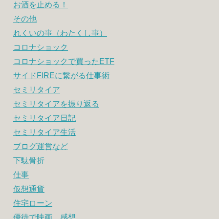
お酒を止める！
その他
れくいの事（わたくし事）
コロナショック
コロナショックで買ったETF
サイドFIREに繋がる仕事術
セミリタイア
セミリタイアを振り返る
セミリタイア日記
セミリタイア生活
ブログ運営など
下駄骨折
仕事
仮想通貨
住宅ローン
優待で映画 感想