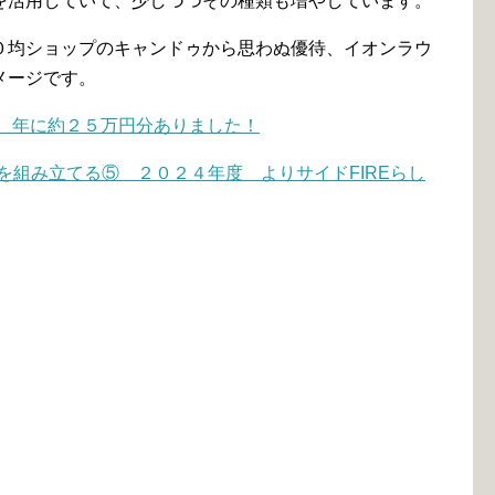
を活用していて、少しづつその種類も増やしています。
０均ショップのキャンドゥから思わぬ優待、イオンラウ
メージです。
版 年に約２５万円分ありました！
事を組み立てる⑤ ２０２４年度 よりサイドFIREらし