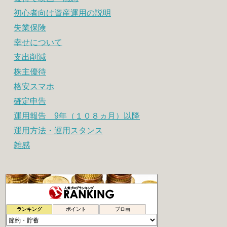
初心者向け資産運用の説明
失業保険
幸せについて
支出削減
株主優待
格安スマホ
確定申告
運用報告 9年（１０８ヵ月）以降
運用方法・運用スタンス
雑感
腐女子による女の底辺這い上がり計画
1032位
ランキング
ポイント
ブロ画
節約×低リスク投資でスマートに資産形成
1033位