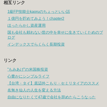
相互リンク
1級FP技能士kaoruのちょっといい話
１億円を貯めてみよう！chapter2
ほったらかし資産運用
国も会社も頼れない世の中を幸せに生きていくためのブ
ログ
インデックスでらくらく長期投資
リンク
”もみあげ”の米国株投資
心豊かにシンプルライフ
【台湾・タイ】底辺外こもり・セミリタイアのススメ
名無き仙人の人生を変える方法
自由になりたくて47歳で会社を辞めたらこうなった