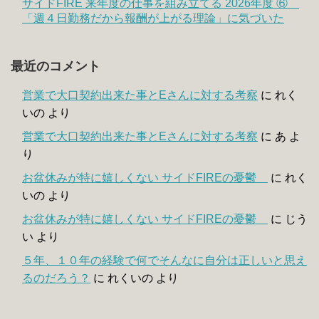
サイドFIRE 来年度の仕事を組み立てる 2026年度 ⑥
「週４日勤務だから報酬が上がる理論」に気づいた
最近のコメント
営業で大口契約出来た事とEさんに対する考察
に
れく
いの
より
営業で大口契約出来た事とEさんに対する考察
に
あ
よ
り
お盆休みが特に嬉しくない サイドFIREの憂鬱
に
れく
いの
より
お盆休みが特に嬉しくない サイドFIREの憂鬱
に
じう
い
より
５年、１０年の経験で何でそんなに自分は正しいと思え
るのだろう？
に
れくいの
より