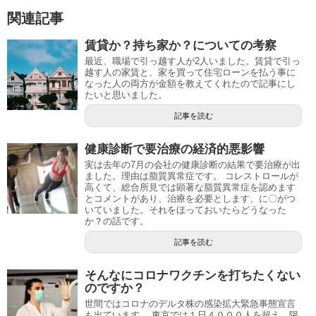
関連記事
賃貸か？持ち家か？についての考察
最近、職場で引っ越す人が2人いました。賃貸で引っ
越す人の家賃と、家を買って住宅ローンを払う事に
なった人の両方が金額を教えてくれたので記事にし
たいと思いました。
記事を読む
健康診断で要治療の経済的悪影響
実は去年の7月の会社の健康診断の結果で要治療が出
ました。理由は脂質異常症です。 コレストロールが
高くて、総合所見では顕著な脂質異常症を認めます
とコメントがあり、治療を必要とします、に〇がつ
いていました。それをほっておいたらどうなった
か？の話です。
記事を読む
そんなにコロナワクチンを打ちたくない
のですか？
世間ではコロナのデルタ株の感染拡大緊急事態宣言
も出ています。 東京では１日４０００人を超え、陽