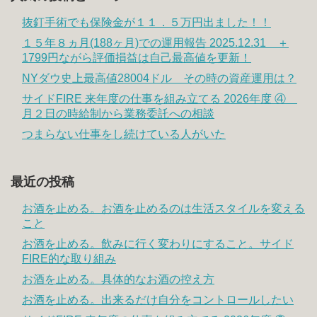
抜釘手術でも保険金が１１．５万円出ました！！
１５年８ヵ月(188ヶ月)での運用報告 2025.12.31 ＋
1799円ながら評価損益は自己最高値を更新！
NYダウ史上最高値28004ドル その時の資産運用は？
サイドFIRE 来年度の仕事を組み立てる 2026年度 ④
月２日の時給制から業務委託への相談
つまらない仕事をし続けている人がいた
最近の投稿
お酒を止める。お酒を止めるのは生活スタイルを変える
こと
お酒を止める。飲みに行く変わりにすること。サイド
FIRE的な取り組み
お酒を止める。具体的なお酒の控え方
お酒を止める。出来るだけ自分をコントロールしたい