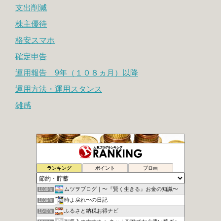
支出削減
株主優待
格安スマホ
確定申告
運用報告 9年（１０８ヵ月）以降
運用方法・運用スタンス
雑感
とりちゃんの節約コンシェルジュ
1036位
ランキング
ポイント
ブロ画
【ハウハウ】ハウスのノウハウ│ 一級建築士のブログ
1037位
ムツヲブログ｜〜『賢く生きる』お金の知識〜
1038位
時よ戻れ〜の日記
1039位
ふるさと納税お得ナビ
1040位