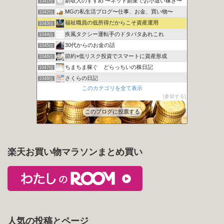
副収入のすすめ 〜ネット副業でお小遣い稼ぎ〜
1041位
MGの私生活ブログ〜仕事、お金、買い物〜
1042位
福祉職員の低所得だからこそ資産運用
1043位
疾風タクシー運転手のドタバタあれこれ
1044位
30代からのお金の話
1045位
節約×低リスク投資でスマートに資産形成
1046位
ちまちま稼ぐ どらっちいの株日記
1047位
さくらの日記
1048位
このカテゴリを全て表示
ある本の虫の好奇心旺盛！
1049位
参加する
30代 サイドFIREするために株式投資 時々ガジェット
1050位
このブログに投票する
楽天お買い物マラソンまとめ買い
人気の投稿とページ