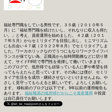
福祉専門職をしている男性です。３５歳（２０１０年５
月）に「福祉専門職を続けたいし、それなりに収入も得た
い。」と考え、資産運用を始めました。 ４２歳（２０１
７年５月）からセミリタイアを目指し出し、ミニマリズム
にも出会い４７歳（２０２２年８月）でセミリタイアしま
した。ワーカホリックなのでうつにもなりワークライフバ
ランスが保てない為、正職員から短時間勤務などに切り替
えて、サイドFIREで専門性を発揮して働いていきます。
このブログで、低所得でも頑張っている人に夢や希望を持
ってもらえたらと思っています。その為には僕が、セミリ
タイア生活をを成功・継続させないといけませんよね。や
さしく見守ってもらえると嬉しいです。よろしくお願いし
ます。 移転前のブログは以下です。9年以前の運用報告も
あります。
福祉職員の低所得だからこそ資産運用
※投資
は自己責任でお願いします。