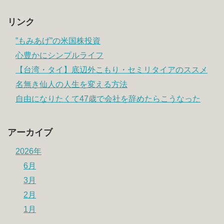
リンク
”もみあげ”の米国株投資
心豊かにシンプルライフ
【台湾・タイ】底辺外こもり・セミリタイアのススメ
名無き仙人の人生を変える方法
自由になりたくて47歳で会社を辞めたらこうなった
アーカイブ
2026年
6月
3月
2月
1月