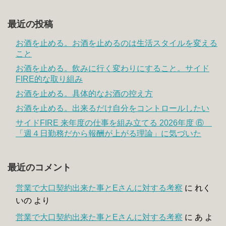
最近の投稿
お酒を止める。お酒を止めるのは生活スタイルを変える
こと
お酒を止める。飲みに行く変わりにすること。サイド
FIRE的な取り組み
お酒を止める。具体的なお酒の控え方
お酒を止める。出来るだけ自分をコントロールしたい
サイドFIRE 来年度の仕事を組み立てる 2026年度 ⑥
「週４日勤務だから報酬が上がる理論」に気づいた
最近のコメント
営業で大口契約出来た事とEさんに対する考察
に
れく
いの
より
営業で大口契約出来た事とEさんに対する考察
に
あ
よ