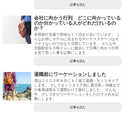
記事を読む
会社に向かう行列 どこに向かっている
のか分かっている人がどれだけいるの
か？
全国旅行支援で意味なく？泊まり歩いています。 こ
んなお得にホテルに泊まれるボーナスステージはそ
うそうないのでかなり活用しています。 そんな中、
大阪駅前を８時ぐらいに散歩して仕事に向かう行列
を見て思った事を記事にします。
記事を読む
退職前にワーケーションしました
僕は２０２２年８月に４７歳で退職・セミリタイア
します。 そしてセミリタイア前に鹿児島～沖縄まで
の奄美諸島を２週間かけて旅行しました。 そんな
中、少しですがワーケーションをしたのでそれを記
事にします。
記事を読む