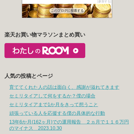
参加する
カンガルーブログ 今より豊かな生活を手に入れる
87位
このブログに投票する
楽天お買い物マラソンまとめ買い
人気の投稿とページ
育ててくれた人の話は面白く、感謝が溢れてきます
セミリタイアして何をするか？僕の場合
セミリタイアまで1か月をきって想うこと
頑張っている人を応援する僕の具体的な行動
13年6か月(162ヶ月)での運用報告 ２ヵ月で１１６万円
のマイナス 2023.10.30