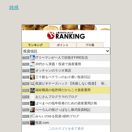
雑感
シュウの２０代副業で１００万円への道
73位
ランキング
ポイント
ブロ画
地道にぽちぽちポイント長者
74位
ITリーマンが一人で目指すFIRE生活
75位
20代から実践！投資で資産運用
76位
オッチャンのラジオ英語
77位
三十路もベテランのお小遣い投資日記
78位
投資ビギナーズハック 【失敗しない投資】 初心者向け講座
79位
福祉職員の低所得だからこそ資産運用
80位
おじさんプログラマのブログ
81位
ぱぺまぺの低年収者のための資産運用計画
82位
ぺーろんの投げっぱなし株式投資戦記
83位
みらいのゆる投資×節約ブログ
84位
投資.com
85位
このカテゴリを全て表示
ますい画伯とインデックス投資？
86位