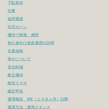
下駄骨折
仕事
仮想通貨
住宅ローン
優待で映画 感想
初心者向け資産運用の説明
失業保険
幸せについて
支出削減
株主優待
格安スマホ
確定申告
運用報告 9年（１０８ヵ月）以降
運用方法・運用スタンス