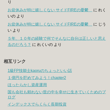
り
お盆休みが特に嬉しくない サイドFIREの憂鬱
に
れく
いの
より
お盆休みが特に嬉しくない サイドFIREの憂鬱
に
じう
い
より
５年、１０年の経験で何でそんなに自分は正しいと思え
るのだろう？
に
れくいの
より
相互リンク
1級FP技能士kaoruのちょっといい話
１億円を貯めてみよう！chapter2
ほったらかし資産運用
国も会社も頼れない世の中を幸せに生きていくためのブ
ログ
インデックスでらくらく長期投資