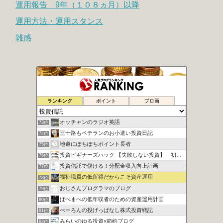
運用報告 9年（１０８ヵ月）以降
運用方法・運用スタンス
雑感
ITリーマンが一人で目指すFIRE生活
71位
ランキング
ポイント
ブロ画
20代から実践！投資で資産運用
72位
オッチャンのラジオ英語
73位
三十路もベテランのお小遣い投資日記
74位
地道にぽちぽちポイント長者
75位
投資ビギナーズハック 【失敗しない投資】 初心者向け講座
76位
投資信託で儲ける！分配金収入向上計画
77位
福祉職員の低所得だからこそ資産運用
78位
おじさんプログラマのブログ
79位
ぱぺまぺの低年収者のための資産運用計画
80位
ぺーろんの投げっぱなし株式投資戦記
81位
みらいのゆる投資×節約ブログ
82位