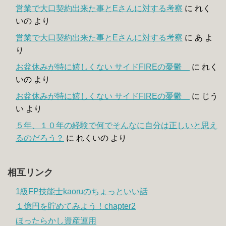
営業で大口契約出来た事とEさんに対する考察
に
れく
いの
より
営業で大口契約出来た事とEさんに対する考察
に
あ
よ
り
お盆休みが特に嬉しくない サイドFIREの憂鬱
に
れく
いの
より
お盆休みが特に嬉しくない サイドFIREの憂鬱
に
じう
い
より
５年、１０年の経験で何でそんなに自分は正しいと思え
るのだろう？
に
れくいの
より
相互リンク
1級FP技能士kaoruのちょっといい話
１億円を貯めてみよう！chapter2
ほったらかし資産運用