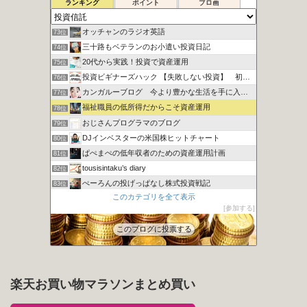
シュウの２０代副業で１００万円への道
71位
ランキング
ポイント
ブロ画
地道にぽちぽちポイント長者
72位
オッチャンのラジオ英語
73位
三十路もベテランのお小遣い投資日記
74位
20代から実践！投資で資産運用
75位
投資ビギナーズハック 【失敗しない投資】 初心者向け講座
76位
カンガルーブログ 今より豊かな生活を手に入れる
77位
福祉職員の低所得だからこそ資産運用
78位
おじさんプログラマのブログ
79位
DJインベスターの米国株ヒットチャート
80位
ぱぺまぺの低年収者のための資産運用計画
81位
tousisintaku’s diary
82位
ぺーろんの投げっぱなし株式投資戦記
83位
このカテゴリを全て表示
みらいのゆる投資×節約ブログ
84位
参加する
投資.com
85位
このブログに投票する
楽天お買い物マラソンまとめ買い