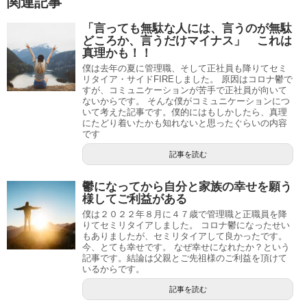
関連記事
「言っても無駄な人には、言うのが無駄
どころか、言うだけマイナス」 これは
真理かも！！
僕は去年の夏に管理職、そして正社員も降りてセミ
リタイア・サイドFIREしました。 原因はコロナ鬱で
すが、コミュニケーションが苦手で正社員が向いて
ないからです。 そんな僕がコミュニケーションにつ
いて考えた記事です。僕的にはもしかしたら、真理
にたどり着いたかも知れないと思ったぐらいの内容
です
記事を読む
鬱になってから自分と家族の幸せを願う
様してご利益がある
僕は２０２２年８月に４７歳で管理職と正職員を降
りてセミリタイアしました。 コロナ鬱になったせい
もありましたが、セミリタイアして良かったです。
今、とても幸せです。 なぜ幸せになれたか？という
記事です。結論は父親とご先祖様のご利益を頂けて
いるからです。
記事を読む