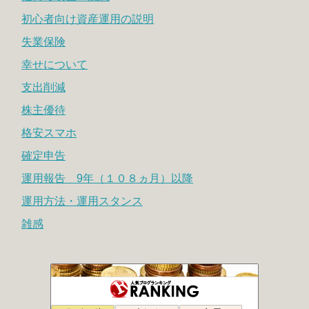
初心者向け資産運用の説明
失業保険
幸せについて
支出削減
株主優待
格安スマホ
確定申告
運用報告 9年（１０８ヵ月）以降
運用方法・運用スタンス
雑感