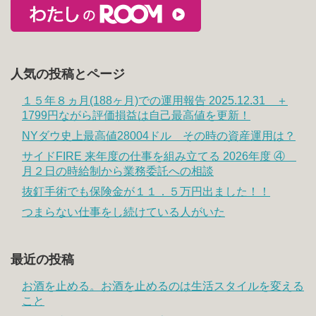
人気の投稿とページ
１５年８ヵ月(188ヶ月)での運用報告 2025.12.31 ＋
1799円ながら評価損益は自己最高値を更新！
NYダウ史上最高値28004ドル その時の資産運用は？
サイドFIRE 来年度の仕事を組み立てる 2026年度 ④
月２日の時給制から業務委託への相談
抜釘手術でも保険金が１１．５万円出ました！！
つまらない仕事をし続けている人がいた
最近の投稿
お酒を止める。お酒を止めるのは生活スタイルを変える
こと