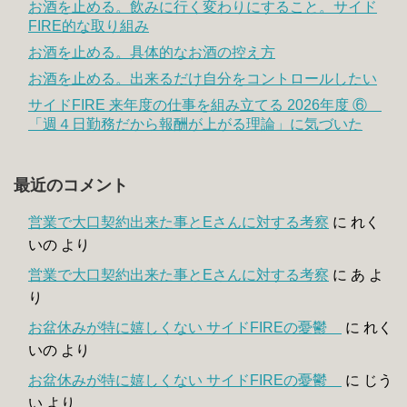
お酒を止める。飲みに行く変わりにすること。サイド
FIRE的な取り組み
お酒を止める。具体的なお酒の控え方
お酒を止める。出来るだけ自分をコントロールしたい
サイドFIRE 来年度の仕事を組み立てる 2026年度 ⑥
「週４日勤務だから報酬が上がる理論」に気づいた
最近のコメント
営業で大口契約出来た事とEさんに対する考察
に
れく
いの
より
営業で大口契約出来た事とEさんに対する考察
に
あ
よ
り
お盆休みが特に嬉しくない サイドFIREの憂鬱
に
れく
いの
より
お盆休みが特に嬉しくない サイドFIREの憂鬱
に
じう
い
より