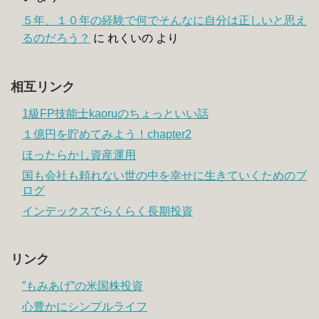
５年、１０年の経験で何でそんなに自分は正しいと思え
るのだろう？
に
れくいの
より
相互リンク
1級FP技能士kaoruのちょっといい話
１億円を貯めてみよう！chapter2
ほったらかし資産運用
国も会社も頼れない世の中を幸せに生きていくためのブ
ログ
インデックスでらくらく長期投資
リンク
”もみあげ”の米国株投資
心豊かにシンプルライフ