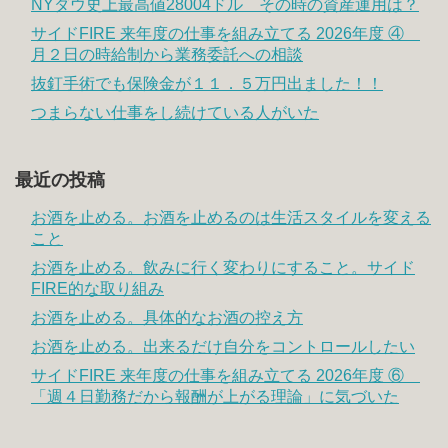
NYダウ史上最高値28004ドル その時の資産運用は？
サイドFIRE 来年度の仕事を組み立てる 2026年度 ④
月２日の時給制から業務委託への相談
抜釘手術でも保険金が１１．５万円出ました！！
つまらない仕事をし続けている人がいた
最近の投稿
お酒を止める。お酒を止めるのは生活スタイルを変える
こと
お酒を止める。飲みに行く変わりにすること。サイド
FIRE的な取り組み
お酒を止める。具体的なお酒の控え方
お酒を止める。出来るだけ自分をコントロールしたい
サイドFIRE 来年度の仕事を組み立てる 2026年度 ⑥
「週４日勤務だから報酬が上がる理論」に気づいた