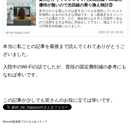
優待が無いので光回線の乗り換え検討③
楽天ひかりを選んだのは楽天モバイルを契約していたら１
年無料になるのが大きな理由です。太っ腹過ぎるキャンペ
ーンでお薦めです。けど、締め切りは８月１日朝早く迄な
ので活用する方は早めに手続きして下さい。僕は７５００
０円程支出削減になりました。
2020-07-26 19:04
all-be-happy.com
本当に私ごとの記事を最後まで読んでくれてありがとうご
ざいました。
入院中のWi-Fiの話でしたが、普段の固定費削減の参考にも
なれば幸いです。
この記事が少しでも皆さんのお役に立てば幸いです。
Betmob|投資家ブログまとめメディア