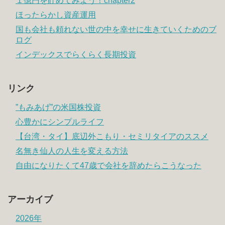
１億円を貯めてみよう！chapter2
ほったらかし資産運用
国も会社も頼れない世の中を幸せに生きていくためのブ
ログ
インデックスでらくらく長期投資
リンク
”もみあげ”の米国株投資
心豊かにシンプルライフ
【台湾・タイ】底辺外こもり・セミリタイアのススメ
名無き仙人の人生を変える方法
自由になりたくて47歳で会社を辞めたらこうなった
アーカイブ
2026年