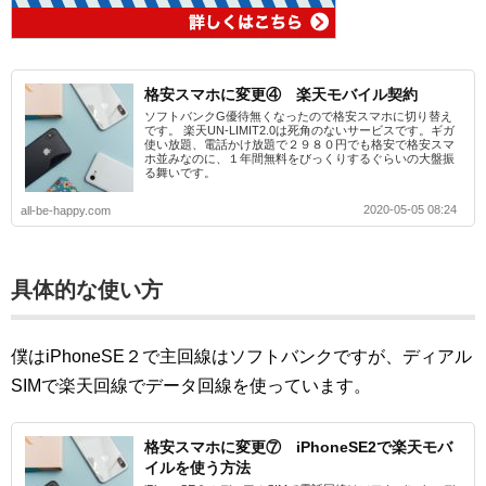
格安スマホに変更④ 楽天モバイル契約
ソフトバンクG優待無くなったので格安スマホに切り替え
です。 楽天UN-LIMIT2.0は死角のないサービスです。ギガ
使い放題、電話かけ放題で２９８０円でも格安で格安スマ
ホ並みなのに、１年間無料をびっくりするぐらいの大盤振
る舞いです。
2020-05-05 08:24
all-be-happy.com
具体的な使い方
僕はiPhoneSE２で主回線はソフトバンクですが、ディアル
SIMで楽天回線でデータ回線を使っています。
格安スマホに変更⑦ iPhoneSE2で楽天モバ
イルを使う方法