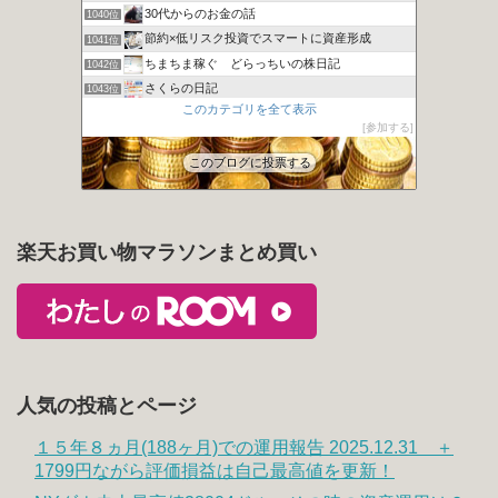
30代からのお金の話
1040位
節約×低リスク投資でスマートに資産形成
1041位
ちまちま稼ぐ どらっちいの株日記
1042位
さくらの日記
1043位
このカテゴリを全て表示
ある本の虫の好奇心旺盛！
1044位
参加する
30代 サイドFIREするために株式投資 時々ガジェット
1045位
このブログに投票する
楽天お買い物マラソンまとめ買い
人気の投稿とページ
１５年８ヵ月(188ヶ月)での運用報告 2025.12.31 ＋
1799円ながら評価損益は自己最高値を更新！