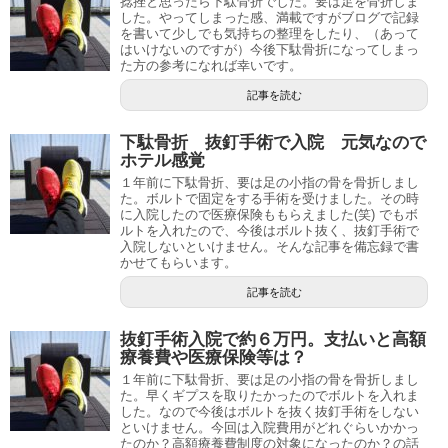
捻挫と思ったら下駄骨折でした。要は足を骨折しま
した。やってしまった感、満載ですがブログで記録
を書いて少しでも気持ちの整理をしたり、（あって
はいけないのですが）今後下駄骨折になってしまっ
た方の参考になれば幸いです。
記事を読む
下駄骨折 抜釘手術で入院 元気なので
ホテル感覚
１年前に下駄骨折、要は足の小指の骨を骨折しまし
た。ボルトで固定をする手術を受けました。その時
に入院したので医療保険ももらえました(笑) でもボ
ルトを入れたので、今後はボルト抜く、抜釘手術で
入院しないといけません。そんな記事を備忘録で書
かせてもらいます。
記事を読む
抜釘手術入院で約６万円。支払いと高額
療養費や医療保険等は？
１年前に下駄骨折、要は足の小指の骨を骨折しまし
た。早くギプスを取りたかったのでボルトを入れま
した。なので今後はボルトを抜く抜釘手術をしない
といけません。今回は入院費用がどれぐらいかかっ
たのか？高額療養費制度の対象になったのか？の話