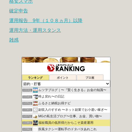
格安スマホ
確定申告
運用報告 9年（１０８ヵ月）以降
運用方法・運用スタンス
雑感
【【軌跡】】
1031位
ランキング
ポイント
ブロ画
【ハウハウ】ハウスのノウハウ│ 一級建築士のブログ
1032位
ムツヲブログ｜〜『賢く生きる』お金の知識〜
1033位
時よ戻れ〜の日記
1034位
ふるさと納税お得ナビ
1035位
副収入のすすめ 〜ネット副業でお小遣い稼ぎ〜
1036位
MGの私生活ブログ〜仕事、お金、買い物〜
1037位
福祉職員の低所得だからこそ資産運用
1038位
疾風タクシー運転手のドタバタあれこれ
1039位