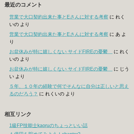
最近のコメント
営業で大口契約出来た事とEさんに対する考察
に
れく
いの
より
営業で大口契約出来た事とEさんに対する考察
に
あ
よ
り
お盆休みが特に嬉しくない サイドFIREの憂鬱
に
れく
いの
より
お盆休みが特に嬉しくない サイドFIREの憂鬱
に
じう
い
より
５年、１０年の経験で何でそんなに自分は正しいと思え
るのだろう？
に
れくいの
より
相互リンク
1級FP技能士kaoruのちょっといい話