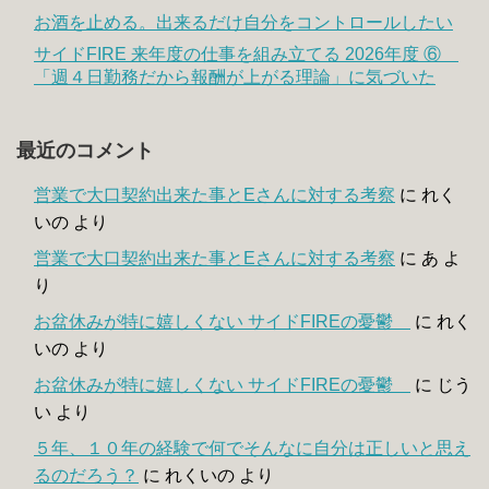
お酒を止める。出来るだけ自分をコントロールしたい
サイドFIRE 来年度の仕事を組み立てる 2026年度 ⑥
「週４日勤務だから報酬が上がる理論」に気づいた
最近のコメント
営業で大口契約出来た事とEさんに対する考察
に
れく
いの
より
営業で大口契約出来た事とEさんに対する考察
に
あ
よ
り
お盆休みが特に嬉しくない サイドFIREの憂鬱
に
れく
いの
より
お盆休みが特に嬉しくない サイドFIREの憂鬱
に
じう
い
より
５年、１０年の経験で何でそんなに自分は正しいと思え
るのだろう？
に
れくいの
より