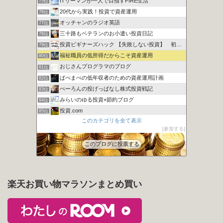
ITリーマンが一人で目指すFIRE生活
75位
20代から実践！投資で資産運用
76位
オッチャンのラジオ英語
77位
三十路もベテランのお小遣い投資日記
78位
投資ビギナーズハック 【失敗しない投資】 初心者向け講座
79位
福祉職員の低所得だからこそ資産運用
80位
おじさんプログラマのブログ
81位
ぱぺまぺの低年収者のための資産運用計画
82位
ぺーろんの投げっぱなし株式投資戦記
83位
みらいのゆる投資×節約ブログ
84位
投資.com
85位
このカテゴリを全て表示
ますい画伯とインデックス投資？
86位
参加する
カンガルーブログ 今より豊かな生活を手に入れる
87位
このブログに投票する
楽天お買い物マラソンまとめ買い