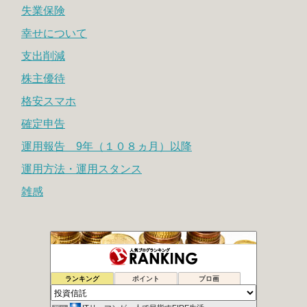
失業保険
幸せについて
支出削減
株主優待
格安スマホ
確定申告
運用報告 9年（１０８ヵ月）以降
運用方法・運用スタンス
雑感
シュウの２０代副業で１００万円への道
73位
ランキング
ポイント
ブロ画
地道にぽちぽちポイント長者
74位