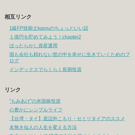
相互リンク
1級FP技能士kaoruのちょっといい話
１億円を貯めてみよう！chapter2
ほったらかし資産運用
国も会社も頼れない世の中を幸せに生きていくためのブ
ログ
インデックスでらくらく長期投資
リンク
”もみあげ”の米国株投資
心豊かにシンプルライフ
【台湾・タイ】底辺外こもり・セミリタイアのススメ
名無き仙人の人生を変える方法