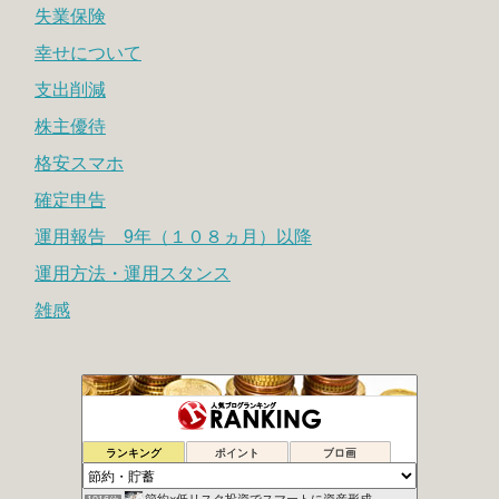
失業保険
幸せについて
支出削減
株主優待
格安スマホ
確定申告
運用報告 9年（１０８ヵ月）以降
運用方法・運用スタンス
雑感
時よ戻れ〜の日記
1014位
ランキング
ポイント
ブロ画
腐女子による女の底辺這い上がり計画
1015位