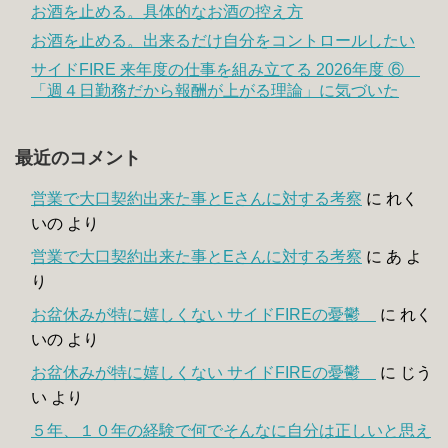
お酒を止める。具体的なお酒の控え方
お酒を止める。出来るだけ自分をコントロールしたい
サイドFIRE 来年度の仕事を組み立てる 2026年度 ⑥
「週４日勤務だから報酬が上がる理論」に気づいた
最近のコメント
営業で大口契約出来た事とEさんに対する考察
に
れく
いの
より
営業で大口契約出来た事とEさんに対する考察
に
あ
よ
り
お盆休みが特に嬉しくない サイドFIREの憂鬱
に
れく
いの
より
お盆休みが特に嬉しくない サイドFIREの憂鬱
に
じう
い
より
５年、１０年の経験で何でそんなに自分は正しいと思え