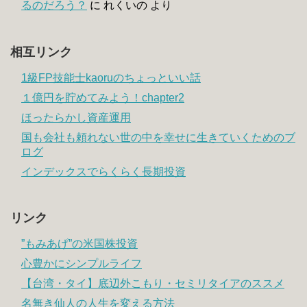
るのだろう？
に
れくいの
より
相互リンク
1級FP技能士kaoruのちょっといい話
１億円を貯めてみよう！chapter2
ほったらかし資産運用
国も会社も頼れない世の中を幸せに生きていくためのブ
ログ
インデックスでらくらく長期投資
リンク
”もみあげ”の米国株投資
心豊かにシンプルライフ
【台湾・タイ】底辺外こもり・セミリタイアのススメ
名無き仙人の人生を変える方法