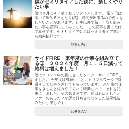
僕がセミリタイアした後に、新しくやり
たい事
僕は８月に４７歳でセミリタイアします。 週２日は
働いて週休５日となり(笑)、時間が出来るので色々を
したいことがあります。仕事以外で新しく取り組み
たい事を記事にしてみました。 この記事を書くだけ
で幸せです。セミリタイア効果はセミリタイア前か
ら効果抜群です。
記事を読む
サイドFIRE 来年度の仕事を組み立て
る③ ２０２４年度 月１．５日減って
給料は増えました！
僕は２０２２年の夏にセミリタイア・サイドFIREし
ました。 今年度は有難いことにトリプルワークで計
週４日で仕事をさせてもらっています。 来年度の仕
事をきちんと組み立てていく時期なので、それを記
事にしました。その第３弾です。前回お伝えしたオ
ファーのあった２か所と打ち合わせをした結果報告
みたいな感じです。
記事を読む