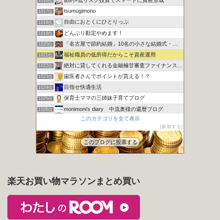
節約×低リスク投資でスマートに資産形成
1016位
tsumugimono
1017位
自由におとくにひとりっぷ
1018位
どんぶり勘定やめます！
1019位
「名古屋で節約結婚」10名の小さな結婚式・ハム太のお得な頬袋
1020位
福祉職員の低所得だからこそ資産運用
1021位
絶対に貸してくれる金融極甘審査ファイナンスについての考察
1022位
歯医者さんでポイントが貰える！？
1023位
目指せ快適生活
1024位
保育士ママの三姉妹子育てブログ
1025位
monimoni’s diary 中流奥様の還暦ブログ
1026位
このカテゴリを全て表示
【ハウハウ】ハウスのノウハウ│ 一級建築士のブログ
1027位
参加する
財布のヒモとの上手なつき合いかた
1028位
このブログに投票する
楽天お買い物マラソンまとめ買い