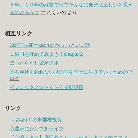
５年、１０年の経験で何でそんなに自分は正しいと思え
るのだろう？
に
れくいの
より
相互リンク
1級FP技能士kaoruのちょっといい話
１億円を貯めてみよう！chapter2
ほったらかし資産運用
国も会社も頼れない世の中を幸せに生きていくためのブ
ログ
インデックスでらくらく長期投資
リンク
”もみあげ”の米国株投資
心豊かにシンプルライフ
【台湾・タイ】底辺外こもり・セミリタイアのススメ