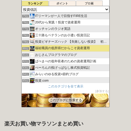
シュウの２０代副業で１００万円への道
73位
ランキング
ポイント
ブロ画
地道にぽちぽちポイント長者
74位
ITリーマンが一人で目指すFIRE生活
75位
20代から実践！投資で資産運用
76位
オッチャンのラジオ英語
77位
三十路もベテランのお小遣い投資日記
78位
投資ビギナーズハック 【失敗しない投資】 初心者向け講座
79位
福祉職員の低所得だからこそ資産運用
80位
おじさんプログラマのブログ
81位
ぱぺまぺの低年収者のための資産運用計画
82位
ぺーろんの投げっぱなし株式投資戦記
83位
みらいのゆる投資×節約ブログ
84位
投資.com
85位
このカテゴリを全て表示
ますい画伯とインデックス投資？
86位
参加する
カンガルーブログ 今より豊かな生活を手に入れる
87位
このブログに投票する
楽天お買い物マラソンまとめ買い