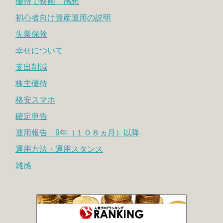
優待で映画 感想
初心者向け資産運用の説明
失業保険
幸せについて
支出削減
株主優待
格安スマホ
確定申告
運用報告 9年（１０８ヵ月）以降
運用方法・運用スタンス
雑感