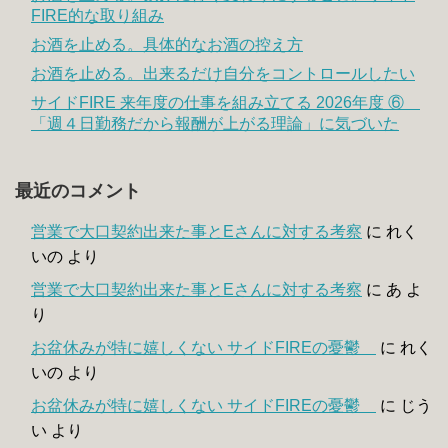
FIRE的な取り組み
お酒を止める。具体的なお酒の控え方
お酒を止める。出来るだけ自分をコントロールしたい
サイドFIRE 来年度の仕事を組み立てる 2026年度 ⑥
「週４日勤務だから報酬が上がる理論」に気づいた
最近のコメント
営業で大口契約出来た事とEさんに対する考察
に
れく
いの
より
営業で大口契約出来た事とEさんに対する考察
に
あ
よ
り
お盆休みが特に嬉しくない サイドFIREの憂鬱
に
れく
いの
より
お盆休みが特に嬉しくない サイドFIREの憂鬱
に
じう
い
より