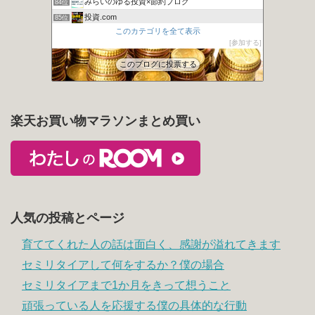
みらいのゆる投資×節約ブログ
84位
投資.com
85位
このカテゴリを全て表示
ますい画伯とインデックス投資？
86位
参加する
カンガルーブログ 今より豊かな生活を手に入れる
87位
このブログに投票する
楽天お買い物マラソンまとめ買い
人気の投稿とページ
育ててくれた人の話は面白く、感謝が溢れてきます
セミリタイアして何をするか？僕の場合
セミリタイアまで1か月をきって想うこと
頑張っている人を応援する僕の具体的な行動