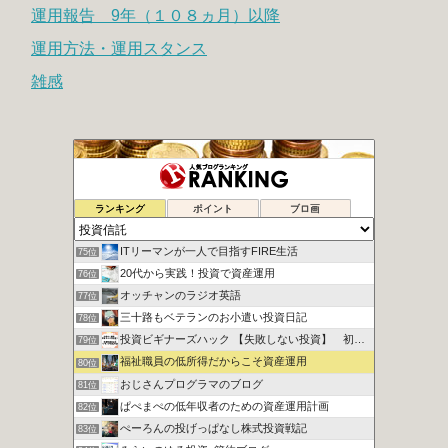
運用報告 9年（１０８ヵ月）以降
運用方法・運用スタンス
雑感
シュウの２０代副業で１００万円への道
73位
ランキング
ポイント
ブロ画
地道にぽちぽちポイント長者
74位
ITリーマンが一人で目指すFIRE生活
75位
20代から実践！投資で資産運用
76位
オッチャンのラジオ英語
77位
三十路もベテランのお小遣い投資日記
78位
投資ビギナーズハック 【失敗しない投資】 初心者向け講座
79位
福祉職員の低所得だからこそ資産運用
80位
おじさんプログラマのブログ
81位
ぱぺまぺの低年収者のための資産運用計画
82位
ぺーろんの投げっぱなし株式投資戦記
83位