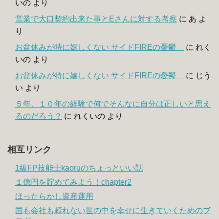
いの
より
営業で大口契約出来た事とEさんに対する考察
に
あ
よ
り
お盆休みが特に嬉しくない サイドFIREの憂鬱
に
れく
いの
より
お盆休みが特に嬉しくない サイドFIREの憂鬱
に
じう
い
より
５年、１０年の経験で何でそんなに自分は正しいと思え
るのだろう？
に
れくいの
より
相互リンク
1級FP技能士kaoruのちょっといい話
１億円を貯めてみよう！chapter2
ほったらかし資産運用
国も会社も頼れない世の中を幸せに生きていくためのブ