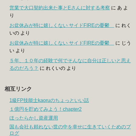
営業で大口契約出来た事とEさんに対する考察
に
あ
よ
り
お盆休みが特に嬉しくない サイドFIREの憂鬱
に
れく
いの
より
お盆休みが特に嬉しくない サイドFIREの憂鬱
に
じう
い
より
５年、１０年の経験で何でそんなに自分は正しいと思え
るのだろう？
に
れくいの
より
相互リンク
1級FP技能士kaoruのちょっといい話
１億円を貯めてみよう！chapter2
ほったらかし資産運用
国も会社も頼れない世の中を幸せに生きていくためのブ
ログ