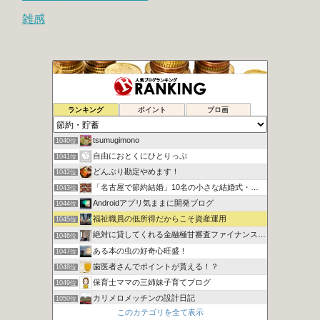
雑感
腐女子による女の底辺這い上がり計画
1038位
ランキング
ポイント
ブロ画
節約×低リスク投資でスマートに資産形成
1039位
tsumugimono
1040位
自由におとくにひとりっぷ
1041位
どんぶり勘定やめます！
1042位
「名古屋で節約結婚」10名の小さな結婚式・ハム太のお得な頬袋
1043位
Androidアプリ気ままに開発ブログ
1044位
福祉職員の低所得だからこそ資産運用
1045位
絶対に貸してくれる金融極甘審査ファイナンスについての考察
1046位
ある本の虫の好奇心旺盛！
1047位
歯医者さんでポイントが貰える！？
1048位
保育士ママの三姉妹子育てブログ
1049位
カリメロメッチンの設計日記
1050位
このカテゴリを全て表示
財布のヒモとの上手なつき合いかた
1051位