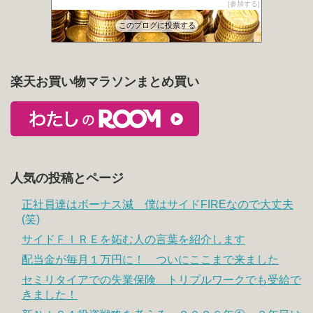
参加する
とあるアラフォーの書斎から
1052位
このブログに投票する
楽天お買い物マラソンまとめ買い
人気の投稿とページ
正社員達はボーナス減 僕はサイドFIREなので大丈夫
(笑)
サイドＦＩＲＥを妬む人の言葉を紹介します
配当金が毎月１万円に！ ついにここまで来ました
セミリタイアでの失業保険 トリプルワークでも受給で
きました！