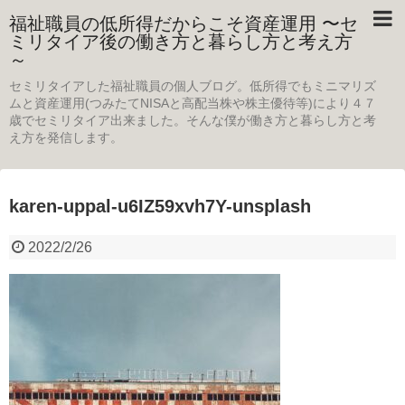
福祉職員の低所得だからこそ資産運用 〜セ
ミリタイア後の働き方と暮らし方と考え方
～
セミリタイアした福祉職員の個人ブログ。低所得でもミニマリズ
ムと資産運用(つみたてNISAと高配当株や株主優待等)により４７
歳でセミリタイア出来ました。そんな僕が働き方と暮らし方と考
え方を発信します。
karen-uppal-u6IZ59xvh7Y-unsplash
2022/2/26