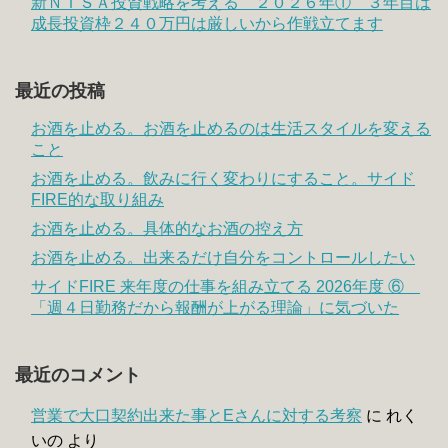
新ＮＩＳＡ投資戦略を考える ２０２６年① ３年目は
成長投資枠２４０万円は厳しいから作戦立てます
最近の投稿
お酒を止める。お酒を止めるのは生活スタイルを変える
こと
お酒を止める。飲みに行く変わりにすること。サイド
FIRE的な取り組み
お酒を止める。具体的なお酒の控え方
お酒を止める。出来るだけ自分をコントロールしたい
サイドFIRE 来年度の仕事を組み立てる 2026年度 ⑥
「週４日勤務だから報酬が上がる理論」に気づいた
最近のコメント
営業で大口契約出来た事とEさんに対する考察
に
れく
いの
より