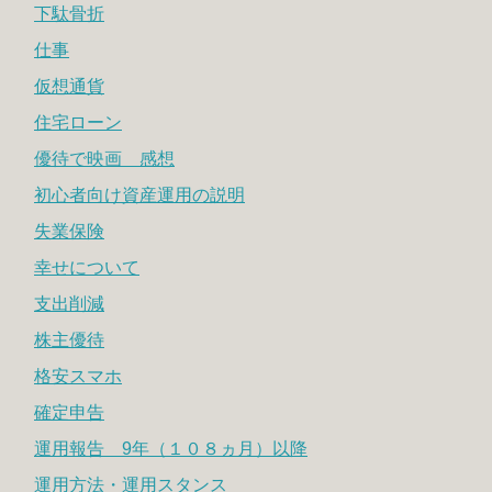
下駄骨折
仕事
仮想通貨
住宅ローン
優待で映画 感想
初心者向け資産運用の説明
失業保険
幸せについて
支出削減
株主優待
格安スマホ
確定申告
運用報告 9年（１０８ヵ月）以降
運用方法・運用スタンス