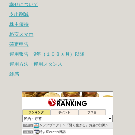
幸せについて
支出削減
株主優待
格安スマホ
確定申告
運用報告 9年（１０８ヵ月）以降
運用方法・運用スタンス
雑感
ミーハーママの2歳差育児ブログ
1040位
ランキング
ポイント
ブロ画
【ハウハウ】ハウスのノウハウ│ 一級建築士のブログ
1041位
ムツヲブログ｜〜『賢く生きる』お金の知識〜
1042位
時よ戻れ〜の日記
1043位