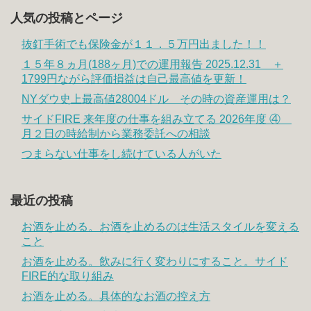
人気の投稿とページ
抜釘手術でも保険金が１１．５万円出ました！！
１５年８ヵ月(188ヶ月)での運用報告 2025.12.31 ＋
1799円ながら評価損益は自己最高値を更新！
NYダウ史上最高値28004ドル その時の資産運用は？
サイドFIRE 来年度の仕事を組み立てる 2026年度 ④
月２日の時給制から業務委託への相談
つまらない仕事をし続けている人がいた
最近の投稿
お酒を止める。お酒を止めるのは生活スタイルを変える
こと
お酒を止める。飲みに行く変わりにすること。サイド
FIRE的な取り組み
お酒を止める。具体的なお酒の控え方