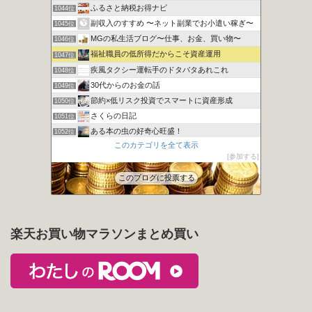
ふるさと納税お得ナビ
1044位
副収入のすすめ 〜ネット副業でお小遣い稼ぎ〜
1045位
MGの私生活ブログ〜仕事、お金、買い物〜
1046位
福祉職員の低所得だからこそ資産運用
1047位
疾風タクシー運転手のドタバタあれこれ
1048位
30代からのお金の話
1049位
節約×低リスク投資でスマートに資産形成
1050位
さくらの日記
1051位
ある本の虫の好奇心旺盛！
1052位
このカテゴリを全て表示
30代 サイドFIREするために株式投資 時々ガジェット
1053位
参加する
「名古屋で節約結婚」10名の小さな結婚式・ハム太のお得な頬袋
1054位
このブログに投票する
楽天お買い物マラソンまとめ買い