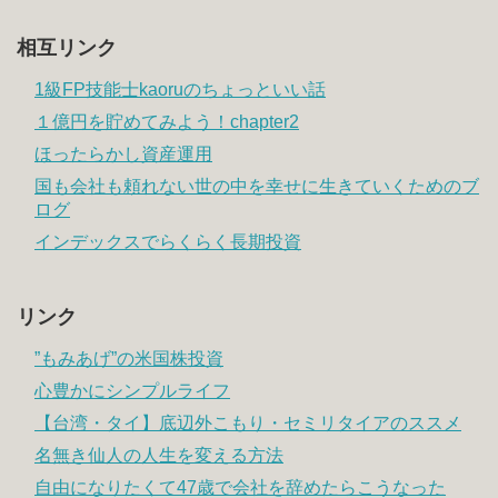
相互リンク
1級FP技能士kaoruのちょっといい話
１億円を貯めてみよう！chapter2
ほったらかし資産運用
国も会社も頼れない世の中を幸せに生きていくためのブ
ログ
インデックスでらくらく長期投資
リンク
”もみあげ”の米国株投資
心豊かにシンプルライフ
【台湾・タイ】底辺外こもり・セミリタイアのススメ
名無き仙人の人生を変える方法
自由になりたくて47歳で会社を辞めたらこうなった