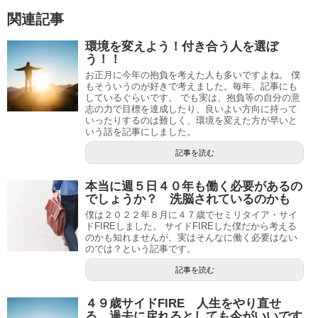
関連記事
環境を変えよう！付き合う人を選ぼ
う！！
お正月に今年の抱負を考えた人も多いですよね。 僕
もそういうのが好きで考えました。毎年、記事にも
しているぐらいです。 でも実は、抱負等の自分の意
志の力で目標を達成したり、良いよい方向に持って
いったりするのは難しく、環境を変えた方が早いと
いう話を記事にしました。
記事を読む
本当に週５日４０年も働く必要があるの
でしょうか？ 洗脳されているのかも
僕は２０２２年８月に４７歳でセミリタイア・サイ
ドFIREしました。 サイドFIREした僕だから考える
のかも知れませんが、実はそんなに働く必要はない
のでは？という記事です。
記事を読む
４９歳サイドFIRE 人生をやり直せ
る、過去に戻れるとしても今がいいです