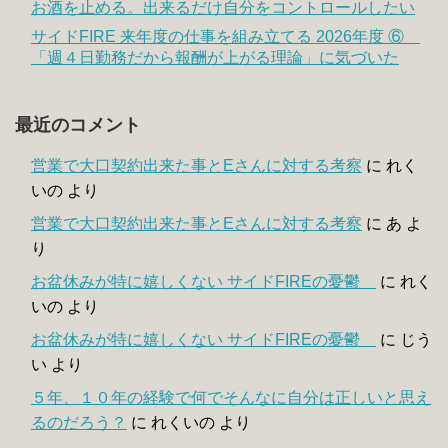
お酒を止める。出来るだけ自分をコントロールしたい
サイドFIRE 来年度の仕事を組み立てる 2026年度 ⑥
「週４日勤務だから報酬が上がる理論」に気づいた
最近のコメント
営業で大口契約出来た事とEさんに対する考察
に
れく
いの
より
営業で大口契約出来た事とEさんに対する考察
に
あ
よ
り
お盆休みが特に嬉しくない サイドFIREの憂鬱
に
れく
いの
より
お盆休みが特に嬉しくない サイドFIREの憂鬱
に
じう
い
より
５年、１０年の経験で何でそんなに自分は正しいと思え
るのだろう？
に
れくいの
より