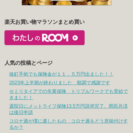
楽天お買い物マラソンまとめ買い
人気の投稿とページ
抜釘手術でも保険金が１１．５万円出ました！！
2023年上半期が終わりました 順調で感謝です
セミリタイアでの失業保険 トリプルワークでも受給で
きました！
退院日にメットライフ保険13.5万円請求完了。県民共済
は後日申請
コロナ過が僕に遺したもの コロナ過をどう意味付けす
るか？