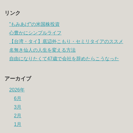
リンク
”もみあげ”の米国株投資
心豊かにシンプルライフ
【台湾・タイ】底辺外こもり・セミリタイアのススメ
名無き仙人の人生を変える方法
自由になりたくて47歳で会社を辞めたらこうなった
アーカイブ
2026年
6月
3月
2月
1月