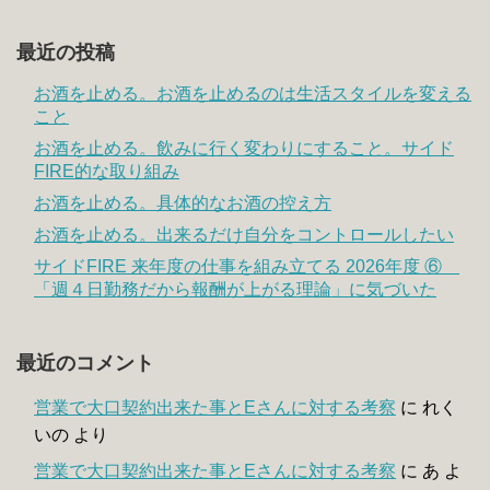
最近の投稿
お酒を止める。お酒を止めるのは生活スタイルを変える
こと
お酒を止める。飲みに行く変わりにすること。サイド
FIRE的な取り組み
お酒を止める。具体的なお酒の控え方
お酒を止める。出来るだけ自分をコントロールしたい
サイドFIRE 来年度の仕事を組み立てる 2026年度 ⑥
「週４日勤務だから報酬が上がる理論」に気づいた
最近のコメント
営業で大口契約出来た事とEさんに対する考察
に
れく
いの
より
営業で大口契約出来た事とEさんに対する考察
に
あ
よ