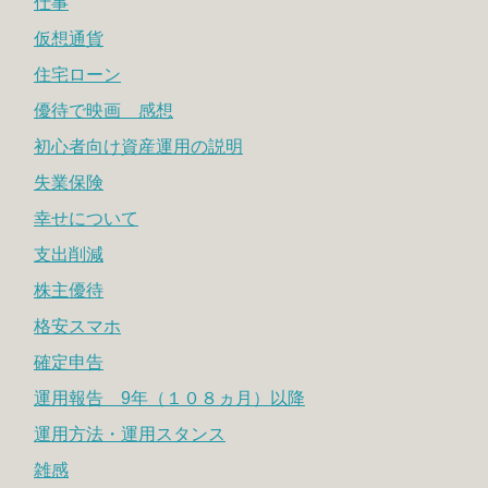
仕事
仮想通貨
住宅ローン
優待で映画 感想
初心者向け資産運用の説明
失業保険
幸せについて
支出削減
株主優待
格安スマホ
確定申告
運用報告 9年（１０８ヵ月）以降
運用方法・運用スタンス
雑感