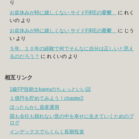
り
お盆休みが特に嬉しくない サイドFIREの憂鬱
に
れく
いの
より
お盆休みが特に嬉しくない サイドFIREの憂鬱
に
じう
い
より
５年、１０年の経験で何でそんなに自分は正しいと思え
るのだろう？
に
れくいの
より
相互リンク
1級FP技能士kaoruのちょっといい話
１億円を貯めてみよう！chapter2
ほったらかし資産運用
国も会社も頼れない世の中を幸せに生きていくためのブ
ログ
インデックスでらくらく長期投資