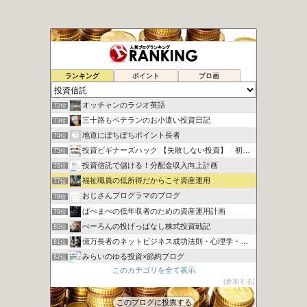
ITリーマンが一人で目指すFIRE生活
70位
ランキング
ポイント
ブロ画
20代から実践！投資で資産運用
71位
オッチャンのラジオ英語
72位
三十路もベテランのお小遣い投資日記
73位
地道にぽちぽちポイント長者
74位
投資ビギナーズハック 【失敗しない投資】 初心者向け講座
75位
投資信託で儲ける！分配金収入向上計画
76位
福祉職員の低所得だからこそ資産運用
77位
おじさんプログラマのブログ
78位
ぱぺまぺの低年収者のための資産運用計画
79位
ぺーろんの投げっぱなし株式投資戦記
80位
億万長者のネットビジネス成功法則・心理学・投資
81位
みらいのゆる投資×節約ブログ
82位
このカテゴリを全て表示
カンガルーブログ 今より豊かな生活を手に入れる
83位
参加する
ばらかんちゃんねる
84位
このブログに投票する