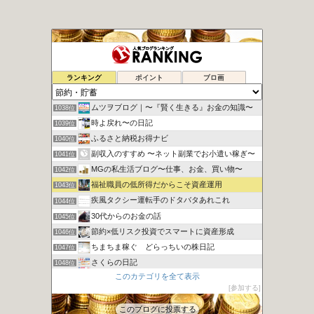
とりちゃんの節約コンシェルジュ
1036位
ランキング
ポイント
ブロ画
【ハウハウ】ハウスのノウハウ│ 一級建築士のブログ
1037位
ムツヲブログ｜〜『賢く生きる』お金の知識〜
1038位
時よ戻れ〜の日記
1039位
ふるさと納税お得ナビ
1040位
副収入のすすめ 〜ネット副業でお小遣い稼ぎ〜
1041位
MGの私生活ブログ〜仕事、お金、買い物〜
1042位
福祉職員の低所得だからこそ資産運用
1043位
疾風タクシー運転手のドタバタあれこれ
1044位
30代からのお金の話
1045位
節約×低リスク投資でスマートに資産形成
1046位
ちまちま稼ぐ どらっちいの株日記
1047位
さくらの日記
1048位
このカテゴリを全て表示
ある本の虫の好奇心旺盛！
1049位
参加する
30代 サイドFIREするために株式投資 時々ガジェット
1050位
このブログに投票する