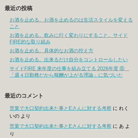
最近の投稿
お酒を止める。お酒を止めるのは生活スタイルを変える
こと
お酒を止める。飲みに行く変わりにすること。サイド
FIRE的な取り組み
お酒を止める。具体的なお酒の控え方
お酒を止める。出来るだけ自分をコントロールしたい
サイドFIRE 来年度の仕事を組み立てる 2026年度 ⑥
「週４日勤務だから報酬が上がる理論」に気づいた
最近のコメント
営業で大口契約出来た事とEさんに対する考察
に
れく
いの
より
営業で大口契約出来た事とEさんに対する考察
に
あ
よ
り