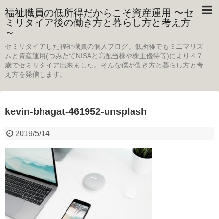
福祉職員の低所得だからこそ資産運用 〜セ
ミリタイア後の働き方と暮らし方と考え方
～
セミリタイアした福祉職員の個人ブログ。低所得でもミニマリズ
ムと資産運用(つみたてNISAと高配当株や株主優待等)により４７
歳でセミリタイア出来ました。そんな僕が働き方と暮らし方と考
え方を発信します。
kevin-bhagat-461952-unsplash
2019/5/14