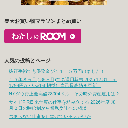
楽天お買い物マラソンまとめ買い
人気の投稿とページ
抜釘手術でも保険金が１１．５万円出ました！！
１５年８ヵ月(188ヶ月)での運用報告 2025.12.31 ＋
1799円ながら評価損益は自己最高値を更新！
NYダウ史上最高値28004ドル その時の資産運用は？
サイドFIRE 来年度の仕事を組み立てる 2026年度 ④
月２日の時給制から業務委託への相談
つまらない仕事をし続けている人がいた