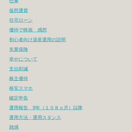
仕事
仮想通貨
住宅ローン
優待で映画 感想
初心者向け資産運用の説明
失業保険
幸せについて
支出削減
株主優待
格安スマホ
確定申告
運用報告 9年（１０８ヵ月）以降
運用方法・運用スタンス
雑感