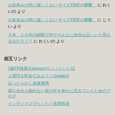
お盆休みが特に嬉しくない サイドFIREの憂鬱
に
れく
いの
より
お盆休みが特に嬉しくない サイドFIREの憂鬱
に
じう
い
より
５年、１０年の経験で何でそんなに自分は正しいと思え
るのだろう？
に
れくいの
より
相互リンク
1級FP技能士kaoruのちょっといい話
１億円を貯めてみよう！chapter2
ほったらかし資産運用
国も会社も頼れない世の中を幸せに生きていくためのブ
ログ
インデックスでらくらく長期投資