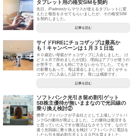
タブレット用の格安SIMを契約
先日、iPadminiからマウスが使えるタブレットに変
えたと報告をさせてもらいましたが、その格安SIM
を契約しました。
記事を読む
サイドFIREにチョコザップは最高か
も！キャンペーンは１月３１日迄
８０歳近い母親がチョコザップに入会しました。 け
ど３ヵ月で辞めましたが(笑)、理由はアプリが使うの
が苦手で、友人も特にできないからでした。 でもそ
の影響もあって、母は退会しましたが、ぼくがチョ
コザップに入会した話です。母には感謝です。
記事を読む
ソフトバンク光引き留め割引ゲット
SB株主優待が無いままなので光回線の
乗り換え検討②
携帯ソフトバンクが子会社ととして上場しソフトバ
ンクGの優待が廃止しました。この優待は復活する
と思っていたんですが復活はなさそうです。なので
違う光回線に乗り換えを検討 ソフトバンクに電話を
したら引き留め割引月１１００円を貰えました。