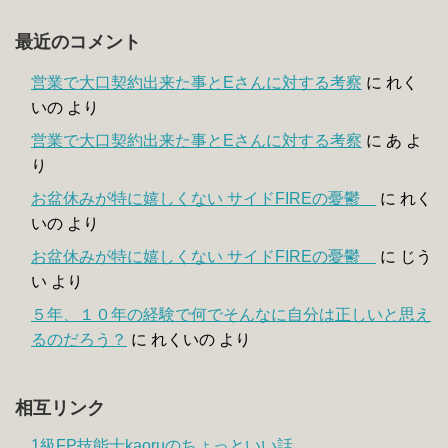
最近のコメント
営業で大口契約出来た事とEさんに対する考察
に
れく
いの
より
営業で大口契約出来た事とEさんに対する考察
に
あ
よ
り
お盆休みが特に嬉しくない サイドFIREの憂鬱
に
れく
いの
より
お盆休みが特に嬉しくない サイドFIREの憂鬱
に
じう
い
より
５年、１０年の経験で何でそんなに自分は正しいと思え
るのだろう？
に
れくいの
より
相互リンク
1級FP技能士kaoruのちょっといい話