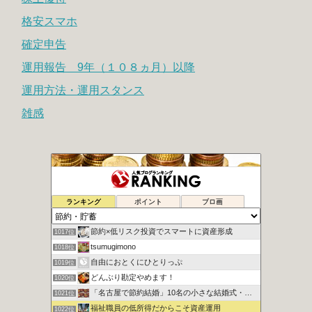
格安スマホ
確定申告
運用報告 9年（１０８ヵ月）以降
運用方法・運用スタンス
雑感
時よ戻れ〜の日記
1015位
ランキング
ポイント
ブロ画
腐女子による女の底辺這い上がり計画
1016位
節約×低リスク投資でスマートに資産形成
1017位
tsumugimono
1018位
自由におとくにひとりっぷ
1019位
どんぶり勘定やめます！
1020位
「名古屋で節約結婚」10名の小さな結婚式・ハム太のお得な頬袋
1021位
福祉職員の低所得だからこそ資産運用
1022位