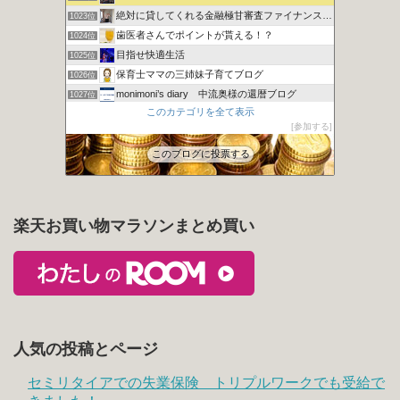
絶対に貸してくれる金融極甘審査ファイナンスについての考察
1023位
歯医者さんでポイントが貰える！？
1024位
目指せ快適生活
1025位
保育士ママの三姉妹子育てブログ
1026位
monimoni’s diary 中流奥様の還暦ブログ
1027位
このカテゴリを全て表示
【ハウハウ】ハウスのノウハウ│ 一級建築士のブログ
1028位
参加する
財布のヒモとの上手なつき合いかた
1029位
このブログに投票する
楽天お買い物マラソンまとめ買い
人気の投稿とページ
セミリタイアでの失業保険 トリプルワークでも受給で