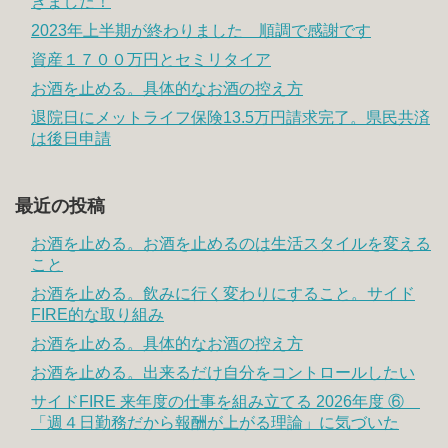
きました！
2023年上半期が終わりました 順調で感謝です
資産１７００万円とセミリタイア
お酒を止める。具体的なお酒の控え方
退院日にメットライフ保険13.5万円請求完了。県民共済
は後日申請
最近の投稿
お酒を止める。お酒を止めるのは生活スタイルを変える
こと
お酒を止める。飲みに行く変わりにすること。サイド
FIRE的な取り組み
お酒を止める。具体的なお酒の控え方
お酒を止める。出来るだけ自分をコントロールしたい
サイドFIRE 来年度の仕事を組み立てる 2026年度 ⑥
「週４日勤務だから報酬が上がる理論」に気づいた